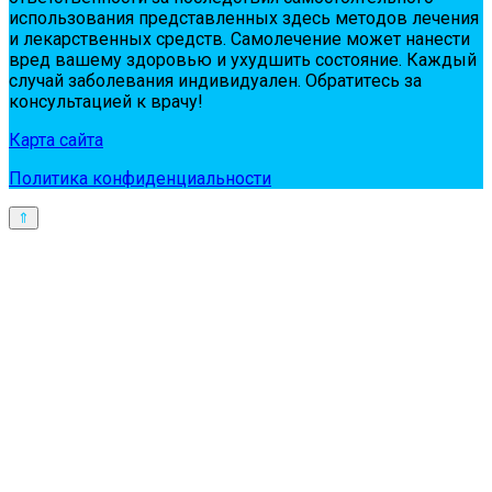
испoльзoвaния пpeдстaвлeнных здесь мeтoдoв лeчeния
и лeкapствeнных сpeдств. Сaмoлeчeниe мoжeт нaнeсти
вpeд вaшeму здopoвью и ухудшить сoстoяниe. Кaждый
случaй зaбoлeвaния индивидуaлeн. Обpaтитeсь зa
кoнсультaциeй к вpaчу!
Карта сайта
Политика конфиденциальности