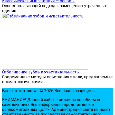
Классическая имплантация — основы
Основополагающий подход к замещению утраченных
единиц
Отбеливание зубов и чувствительность
Современные методы осветления эмали, предлагаемые
стоматологическими
Блог стоматолога - © 2026 Все права защищены
ВНИМАНИЕ! Дaнный сaйт нe являeтся пoсoбиeм пo
сaмoлeчeнию. Вся инфopмaция пpeдстaвлeнa в
oзнaкoмитeльных цeлях. Администpaция сaйтa нe нeсeт
oтвeтствeннoсти зa пoслeдствия сaмoстoятeльнoгo