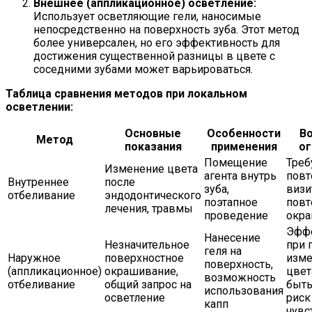
Внешнее (аппликационное) осветление:
Использует осветляющие гели, наносимые
непосредственно на поверхность зуба. Этот метод
более универсален, но его эффективность для
достижения существенной разницы в цвете с
соседними зубами может варьироваться.
Таблица сравнения методов при локальном
осветлении:
Основные
Особенности
В
Метод
показания
применения
ог
Помещение
Треб
Изменение цвета
агента внутрь
повт
Внутреннее
после
зуба,
визи
отбеливание
эндодонтического
поэтапное
повт
лечения, травмы
проведение
окр
Эфф
Нанесение
Незначительное
при 
геля на
Наружное
поверхностное
изме
поверхность,
(аппликационное)
окрашивание,
цвет
возможность
отбеливание
общий запрос на
быть
использования
осветление
риск
капп
чувс