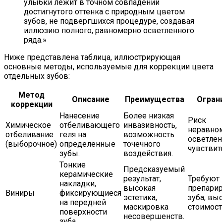
улыбки лежит в точном совпадении
достигнутого оттенка с природным цветом
зубов, не подвергшихся процедуре, создавая
иллюзию полного, равномерно осветленного
ряда.»
Ниже представлена таблица, иллюстрирующая
основные методы, используемые для коррекции цвета
отдельных зубов:
Метод
Описание
Преимущества
Огран
коррекции
Нанесение
Более низкая
Риск
Химическое
отбеливающего
инвазивность,
неравно
отбеливание
геля на
возможность
осветлен
(выборочное)
определенные
точечного
чувствит
зубы.
воздействия.
Тонкие
Предсказуемый
керамические
результат,
Требуют
накладки,
высокая
препари
Виниры
фиксирующиеся
эстетика,
зуба, вы
на передней
маскировка
стоимост
поверхности
несовершенств.
зуба.