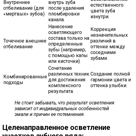
Внутреннее
внутрь зуба
естественного
отбеливание (для
после удаления
цвета зуба
«мертвых» зубов)
пломбировки
изнутри.
канала.
Нанесение
Коррекция
осветляющего
незначительных
состава только на
Точечное внешнее
различий в
определенные
отбеливание
оттенке между
зубы (например,
соседними
с помощью капы
зубами.
или кисточки).
Сочетание
различных техник
Создание полной
Комбинированные
для достижения
гармонии цвета и
подходы
комплексного
оттенка улыбки.
результата.
Не стоит забывать, что результат осветления
зависит от индивидуальных особенностей
эмали и причин ее потемнения.
Целенаправленное осветление
участков зубного ряда: