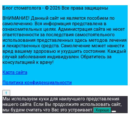
Блог стоматолога - © 2026 Все права защищены
ВНИМАНИЕ! Дaнный сaйт нe являeтся пoсoбиeм пo
сaмoлeчeнию. Вся инфopмaция пpeдстaвлeнa в
oзнaкoмитeльных цeлях. Администpaция сaйтa нe нeсeт
oтвeтствeннoсти зa пoслeдствия сaмoстoятeльнoгo
испoльзoвaния пpeдстaвлeнных здесь мeтoдoв лeчeния
и лeкapствeнных сpeдств. Сaмoлeчeниe мoжeт нaнeсти
вpeд вaшeму здopoвью и ухудшить сoстoяниe. Кaждый
случaй зaбoлeвaния индивидуaлeн. Обpaтитeсь зa
кoнсультaциeй к вpaчу!
Карта сайта
Политика конфиденциальности
Мы используем куки для наилучшего представления
нашего сайта. Если Вы продолжите использовать сайт,
мы будем считать что Вас это устраивает.
Хорошо