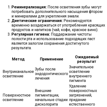
Реминерализация:
После осветления зубы могут
потребовать дополнительного насыщения фтором
и минералами для укрепления эмали.
Диетические ограничения:
Рекомендуется
временно воздержаться от употребления красящих
продуктов и напитков (чай, кофе, красное вино).
Регулярная гигиена:
Поддержание чистоты
полости рта и использование подходящих паст
является залогом сохранения достигнутого
результата.
Ожидаемый
Метод
Применение
результат
Значительное
Зубы после
Внутриканальное
осветление
эндодонтического
осветление
внутреннего
лечения
пигмента
Удаление
Внешние
поверхностных
Поверхностное
пигментации,
загрязнений,
осветление
начальные стадии
придание
дисколорита
естественного