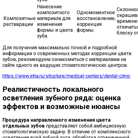
Нанесение
Склоннос
композитного
Одномоментное
окрашив
Композитные
материала для
восстановление,
времене
реставрации
изменения
коррекция
отличать
формы и цвета
формы.
блеску о
зуба.
Для получения максимально точной и подробной
информации о современных методах коррекции цвета
зубов, рекомендуем ознакомиться с материалами на
сайте одного из ведущих стоматологических центров:
https://www.inha.ru/structure/medical-centers/dental-clinic
Реалистичность локального
осветления зубного ряда: оценка
эффектов и возможные нюансы
Процедура направленного изменения цвета
отдельных зубов
представляет собой амбициозную
стоматологическую задачу. В отличие от комплексного
осветления всей зубной дуги, обработка ограниченной