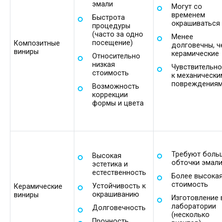
эмали
Могут со
временем
Быстрота
окрашиваться
процедуры
(часто за одно
Менее
посещение)
Композитные
долговечны, ч
виниры
керамические
Относительно
низкая
Чувствительно
стоимость
к механически
повреждения
Возможность
коррекции
формы и цвета
Требуют боль
Высокая
обточки эмал
эстетика и
естественность
Более высока
стоимость
Устойчивость к
Керамические
окрашиванию
виниры
Изготовление 
лаборатории
Долговечность
(несколько
Прочность