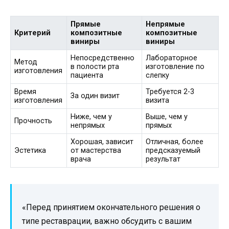
Прямые
Непрямые
Критерий
композитные
композитные
виниры
виниры
Непосредственно
Лабораторное
Метод
в полости рта
изготовление по
изготовления
пациента
слепку
Время
Требуется 2-3
За один визит
изготовления
визита
Ниже, чем у
Выше, чем у
Прочность
непрямых
прямых
Хорошая, зависит
Отличная, более
Эстетика
от мастерства
предсказуемый
врача
результат
«Перед принятием окончательного решения о
типе реставрации, важно обсудить с вашим