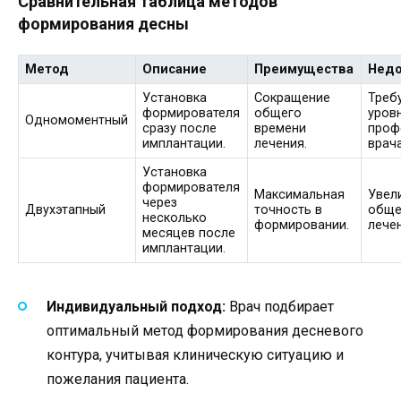
Сравнительная таблица методов
формирования десны
Метод
Описание
Преимущества
Недо
Установка
Сокращение
Треб
формирователя
общего
уров
Одномоментный
сразу после
времени
проф
имплантации.
лечения.
врача
Установка
формирователя
Максимальная
Увел
через
Двухэтапный
точность в
обще
несколько
формировании.
лече
месяцев после
имплантации.
Индивидуальный подход:
Врач подбирает
оптимальный метод формирования десневого
контура, учитывая клиническую ситуацию и
пожелания пациента.