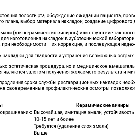
стояния полости рта, обсуждение ожиданий пациента, пров
о плана, выбор материала накладок, создание цифрового
ли (для керамических виниров) или отсутствие такового
для изготовления накладок в зуботехнической лаборатори
 при необходимости – их коррекция, и последующая наде
накладки для гладкости и устранения возможных острых у
олько эстетическая процедура, но и медицинское вмешате
я являются залогом получения желаемого результата и ми
 продления срока службы реставрационных накладок необ
 также своевременные профилактические осмотры позволяю
ы
Керамические виниры
а окрашиванию
Высочайшая, имитация эмали, устойчивост
10-15 лет и более
Требуется (удаление слоя эмали)
Выше