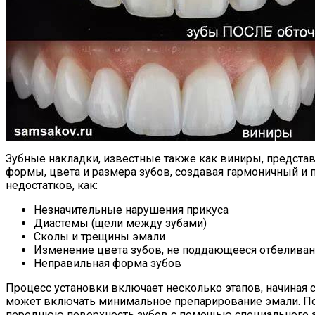
Зубные накладки, известные также как виниры, представ
формы, цвета и размера зубов, создавая гармоничный и 
недостатков, как:
Незначительные нарушения прикуса
Диастемы (щели между зубами)
Сколы и трещины эмали
Изменение цвета зубов, не поддающееся отбелива
Неправильная форма зубов
Процесс установки включает несколько этапов, начиная с
может включать минимальное препарирование эмали. По
переднюю поверхность зубов с помощью специального а