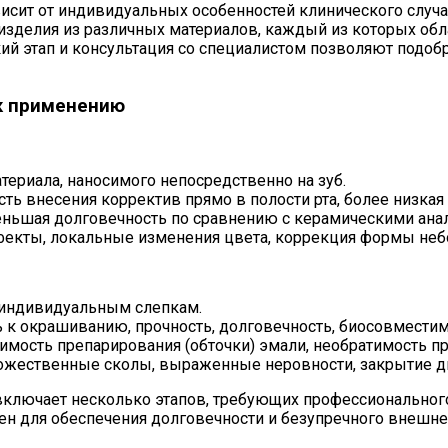
исит от индивидуальных особенностей клинического случ
изделия из различных материалов, каждый из которых обл
ий этап и консультация со специалистом позволяют подоб
к применению
ериала, наносимого непосредственно на зуб.
ь внесения корректив прямо в полости рта, более низкая 
ньшая долговечность по сравнению с керамическими анал
фекты, локальные изменения цвета, коррекция формы неб
 индивидуальным слепкам.
ь к окрашиванию, прочность, долговечность, биосовместим
димость препарирования (обточки) эмали, необратимость п
ножественные сколы, выраженные неровности, закрытие д
ключает несколько этапов, требующих профессионального
н для обеспечения долговечности и безупречного внешне