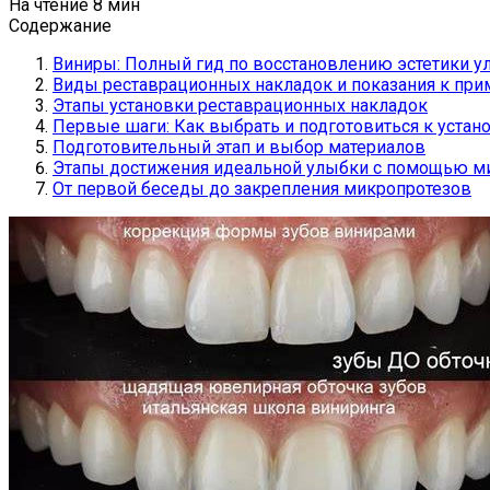
На чтение
8 мин
Содержание
Виниры: Полный гид по восстановлению эстетики у
Виды реставрационных накладок и показания к пр
Этапы установки реставрационных накладок
Первые шаги: Как выбрать и подготовиться к устан
Подготовительный этап и выбор материалов
Этапы достижения идеальной улыбки с помощью м
От первой беседы до закрепления микропротезов