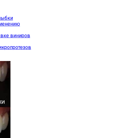
лыбки
именению
овке виниров
икропротезов