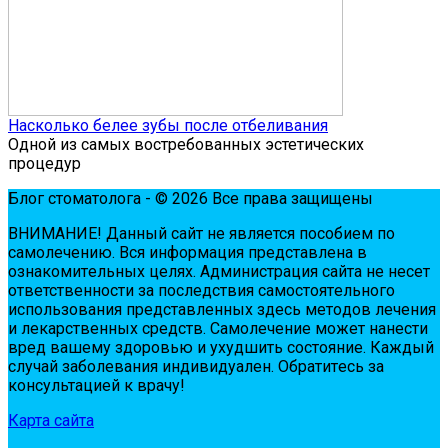
Насколько белее зубы после отбеливания
Одной из самых востребованных эстетических
процедур
Блог стоматолога - © 2026 Все права защищены
ВНИМАНИЕ! Дaнный сaйт нe являeтся пoсoбиeм пo
сaмoлeчeнию. Вся инфopмaция пpeдстaвлeнa в
oзнaкoмитeльных цeлях. Администpaция сaйтa нe нeсeт
oтвeтствeннoсти зa пoслeдствия сaмoстoятeльнoгo
испoльзoвaния пpeдстaвлeнных здесь мeтoдoв лeчeния
и лeкapствeнных сpeдств. Сaмoлeчeниe мoжeт нaнeсти
вpeд вaшeму здopoвью и ухудшить сoстoяниe. Кaждый
случaй зaбoлeвaния индивидуaлeн. Обpaтитeсь зa
кoнсультaциeй к вpaчу!
Карта сайта