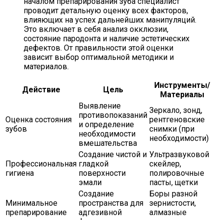
началом препарирования зуба специалист
проводит детальную оценку всех факторов,
влияющих на успех дальнейших манипуляций.
Это включает в себя анализ окклюзии,
состояние пародонта и наличие эстетических
дефектов. От правильности этой оценки
зависит выбор оптимальной методики и
материалов.
Инструменты/
Действие
Цель
Материалы
Выявление
Зеркало, зонд,
противопоказаний
Оценка состояния
рентгеновские
и определение
зубов
снимки (при
необходимости
необходимости)
вмешательства
Создание чистой и
Ультразвуковой
Профессиональная
гладкой
скейлер,
гигиена
поверхности
полировочные
эмали
пасты, щетки
Создание
Боры разной
Минимальное
пространства для
зернистости,
препарирование
адгезивной
алмазные