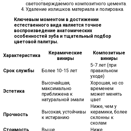
светоотверждаемого композитного цемента.
Удаление излишков материала и полировка.
Ключевым моментом в достижении
естественного вида является точное
воспроизведение анатомических
особенностей зуба и тщательный подбор
цветовой палитры.
Керамические
Композитные
Характеристика
виниры
виниры
5-7 лет (при
Срок службы
Более 10-15 лет
правильном
уходе)
Высочайшая,
Хорошая, но со
максимально
временем
Эстетика
приближена к
может менять
натуральной эмали
цвет
Ниже, чем у
Высокая, устойчивы
керамики, более
Прочность
к истиранию
склонны к
сколам
Стоимость
Выше
Ниже