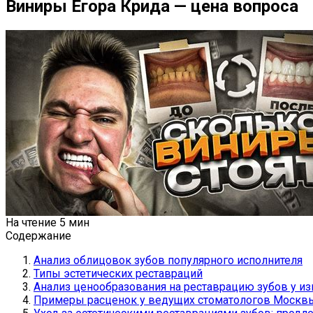
Виниры Егора Крида — цена вопроса
На чтение
5 мин
Содержание
Анализ облицовок зубов популярного исполнителя
Типы эстетических реставраций
Анализ ценообразования на реставрацию зубов у и
Примеры расценок у ведущих стоматологов Москв