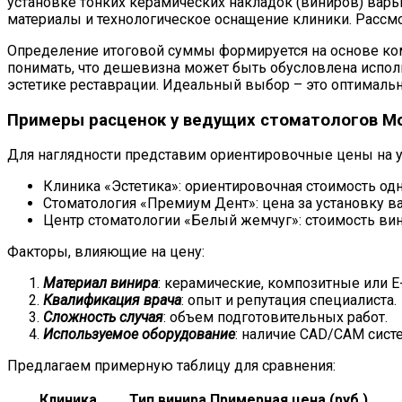
установке тонких керамических накладок (виниров) вар
материалы и технологическое оснащение клиники. Рассм
Определение итоговой суммы формируется на основе комп
понимать, что дешевизна может быть обусловлена исполь
эстетике реставрации. Идеальный выбор – это оптималь
Примеры расценок у ведущих стоматологов М
Для наглядности представим ориентировочные цены на у
Клиника «Эстетика»: ориентировочная стоимость одно
Стоматология «Премиум Дент»: цена за установку вар
Центр стоматологии «Белый жемчуг»: стоимость вини
Факторы, влияющие на цену:
Материал винира
: керамические, композитные или E
Квалификация врача
: опыт и репутация специалиста.
Сложность случая
: объем подготовительных работ.
Используемое оборудование
: наличие CAD/CAM сист
Предлагаем примерную таблицу для сравнения:
Клиника
Тип винира
Примерная цена (руб.)