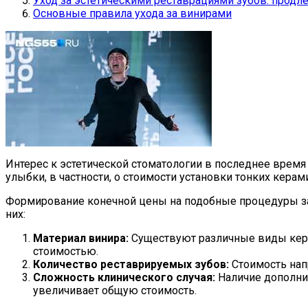
Уход за эстетическими реставрациями зубов: прод
Основные правила ухода за винирами
Интерес к эстетической стоматологии в последнее время 
улыбки, в частности, о стоимости установки тонких кера
Формирование конечной цены на подобные процедуры зав
них:
Материал винира:
Существуют различные виды керам
стоимостью.
Количество реставрируемых зубов:
Стоимость напр
Сложность клинического случая:
Наличие дополнит
увеличивает общую стоимость.