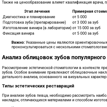
Также на ценообразование влияет квалификация врача, п
Этап лечения
Примерная стоимо
Диагностика и планирование
от 5 000
Подготовка зуба (препарирование)
от 3 000 за зуб
Изготовление винира (в лаборатории)
от 15 000 за зуб
Фиксация винира
от 5 000 за зуб
Важно:
Указанные цены являются ориентировочными
проконсультироваться с несколькими стоматологами
Анализ облицовок зубов популярного
Рассмотрение эстетической стоматологии в контексте п
зубов. Особое внимание привлекают облицовочные накл
детального анализа, основанного на визуальных характе
Типы эстетических реставраций
При анализе зубов певца, необходимо рассмотреть наиб
накладок, отличающихся материалами и способом изгото