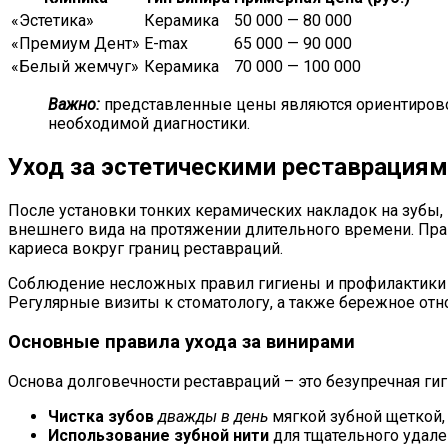
«Эстетика»
Керамика
50 000 — 80 000
«Премиум Дент»
E-max
65 000 — 90 000
«Белый жемчуг»
Керамика
70 000 — 100 000
Важно:
представленные цены являются ориентировоч
необходимой диагностики.
Уход за эстетическими реставрациям
После установки тонких керамических накладок на зубы
внешнего вида на протяжении длительного времени. Пра
кариеса вокруг границ реставраций.
Соблюдение несложных правил гигиены и профилактики п
Регулярные визиты к стоматологу, а также бережное отн
Основные правила ухода за винирами
Основа долговечности реставраций – это безупречная ги
Чистка зубов
дважды в день
мягкой зубной щеткой,
Использование зубной нити
для тщательного удале