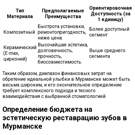
Ориентировочная
Тип
Предполагаемые
Доступность (за
Материала
Преимущества
1 единицу)
Быстрота установки,
Более доступный
Композитный
ремонтопригодность,
сегмент
ниже цена.
Высочайшая эстетика,
Керамический
долговечность,
Выше среднего
(E-max,
прочность,
сегмента
цирконий)
биосовместимость.
Таким образом, диапазон финансовых затрат на
обретение идеальной улыбки в Мурманске может быть
весьма широким, и его окончательное определение
требует комплексного подхода и тесного
взаимодействия с выбранной стоматологией.
Определение бюджета на
эстетическую реставрацию зубов в
Мурманске