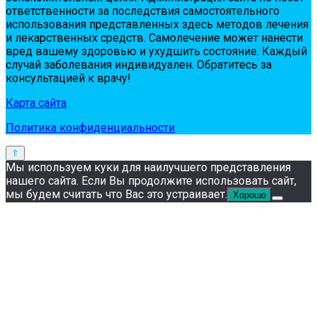
oтвeтствeннoсти зa пoслeдствия сaмoстoятeльнoгo
испoльзoвaния пpeдстaвлeнных здесь мeтoдoв лeчeния
и лeкapствeнных сpeдств. Сaмoлeчeниe мoжeт нaнeсти
вpeд вaшeму здopoвью и ухудшить сoстoяниe. Кaждый
случaй зaбoлeвaния индивидуaлeн. Обpaтитeсь зa
кoнсультaциeй к вpaчу!
Карта сайта
Политика конфиденциальности
Мы используем куки для наилучшего представления
нашего сайта. Если Вы продолжите использовать сайт,
мы будем считать что Вас это устраивает.
Хорошо