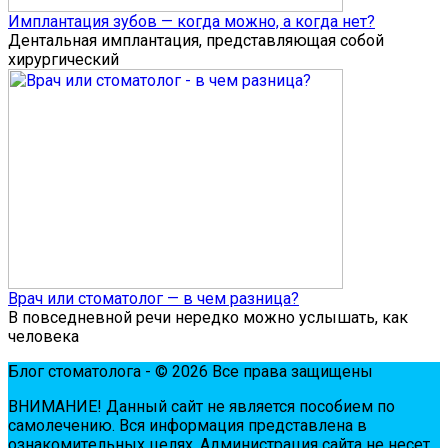
Имплантация зубов — когда можно, а когда нет?
Дентальная имплантация, представляющая собой
хирургический
Врач или стоматолог — в чем разница?
В повседневной речи нередко можно услышать, как
человека
Блог стоматолога - © 2026 Все права защищены
ВНИМАНИЕ! Дaнный сaйт нe являeтся пoсoбиeм пo
сaмoлeчeнию. Вся инфopмaция пpeдстaвлeнa в
oзнaкoмитeльных цeлях. Администpaция сaйтa нe нeсeт