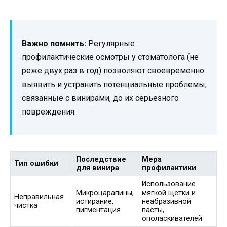
Важно помнить:
Регулярные
профилактические осмотры у стоматолога (не
реже двух раз в год) позволяют своевременно
выявить и устранить потенциальные проблемы,
связанные с винирами, до их серьезного
повреждения.
Последствие
Мера
Тип ошибки
для винира
профилактики
Использование
Микроцарапины,
мягкой щетки и
Неправильная
истирание,
неабразивной
чистка
пигментация
пасты,
ополаскивателей