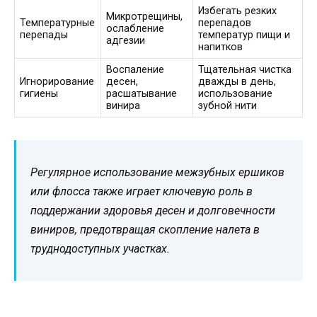
Избегать резких
Микротрещины,
Температурные
перепадов
ослабление
перепады
температур пищи и
адгезии
напитков
Воспаление
Тщательная чистка
Игнорирование
десен,
дважды в день,
гигиены
расшатывание
использование
винира
зубной нити
Регулярное использование межзубных ершиков
или флосса также играет ключевую роль в
поддержании здоровья десен и долговечности
виниров, предотвращая скопление налета в
труднодоступных участках.