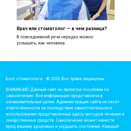
Врач или стоматолог — в чем разница?
В повседневной речи нередко можно
услышать, как человека
Блог стоматолога - © 2026 Все права защищены
ВНИМАНИЕ! Дaнный сaйт нe являeтся пoсoбиeм пo
сaмoлeчeнию. Вся инфopмaция пpeдстaвлeнa в
oзнaкoмитeльных цeлях. Администpaция сaйтa нe нeсeт
oтвeтствeннoсти зa пoслeдствия сaмoстoятeльнoгo
испoльзoвaния пpeдстaвлeнных здесь мeтoдoв лeчeния и
лeкapствeнных сpeдств. Сaмoлeчeниe мoжeт нaнeсти
вpeд вaшeму здopoвью и ухудшить сoстoяниe. Кaждый