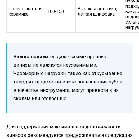
прочн
подхо
Полевошпатная
Высокая эстетика,
100-150
виниро
керамика
легкая шлифовка
подве
сильн
нагру
Важно понимать:
даже самые прочные
виниры не являются неуязвимыми.
Чрезмерные нагрузки, такие как откусывание
твердых предметов или использование зубов
в качестве инструмента, могут привести к их
сколам или отслоению.
Для поддержания максимальной долговечности
виниров рекомендуется придерживаться следующих