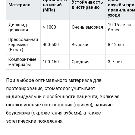
Устойчивость
Материал
на изгиб
службы при
к истиранию
(МПа)
правильно
уходе
Диоксид
10-15 лет и
> 1000
Очень высокая
циркония
более
Прессованная
керамика
400-500
Высокая
8-12 лет
(E.max)
Композитные
100-150
Средняя
3-7 лет
материалы
При выборе оптимального материала для
протезирования, стоматолог учитывает
индивидуальные особенности пациента, включая
окклюзионные соотношения (прикус), наличие
бруксизма (скрежетания зубами), а также
эстетические пожелания.