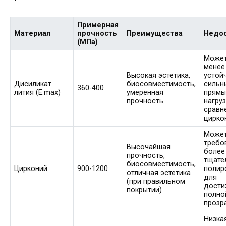
Примерная
Материал
прочность
Преимущества
Недо
(МПа)
Может
менее
Высокая эстетика,
устой
Дисиликат
биосовместимость,
сильн
360-400
лития (E.max)
умеренная
прям
прочность
нагру
сравн
цирко
Може
требо
Высочайшая
более
прочность,
тщате
биосовместимость,
Цирконий
900-1200
полир
отличная эстетика
для
(при правильном
дости
покрытии)
полно
прозр
Низка