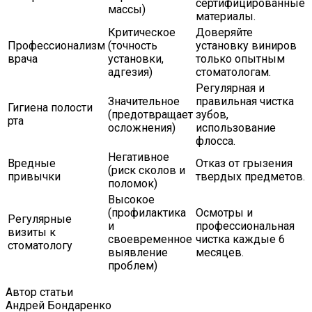
сертифицированные
массы)
материалы.
Критическое
Доверяйте
Профессионализм
(точность
установку виниров
врача
установки,
только опытным
адгезия)
стоматологам.
Регулярная и
Значительное
правильная чистка
Гигиена полости
(предотвращает
зубов,
рта
осложнения)
использование
флосса.
Негативное
Вредные
Отказ от грызения
(риск сколов и
привычки
твердых предметов.
поломок)
Высокое
(профилактика
Осмотры и
Регулярные
и
профессиональная
визиты к
своевременное
чистка каждые 6
стоматологу
выявление
месяцев.
проблем)
Автор статьи
Андрей Бондаренко