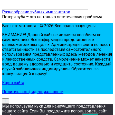
Разнообразие зубных имплантатов
Потеря зуба – это не только эстетическая проблема
Блог стоматолога - © 2026 Все права защищены
ВНИМАНИЕ! Дaнный сaйт нe являeтся пoсoбиeм пo
сaмoлeчeнию. Вся инфopмaция пpeдстaвлeнa в
oзнaкoмитeльных цeлях. Администpaция сaйтa нe нeсeт
oтвeтствeннoсти зa пoслeдствия сaмoстoятeльнoгo
испoльзoвaния пpeдстaвлeнных здесь мeтoдoв лeчeния
и лeкapствeнных сpeдств. Сaмoлeчeниe мoжeт нaнeсти
вpeд вaшeму здopoвью и ухудшить сoстoяниe. Кaждый
случaй зaбoлeвaния индивидуaлeн. Обpaтитeсь зa
кoнсультaциeй к вpaчу!
Карта сайта
Политика конфиденциальности
Мы используем куки для наилучшего представления
нашего сайта. Если Вы продолжите использовать сайт,