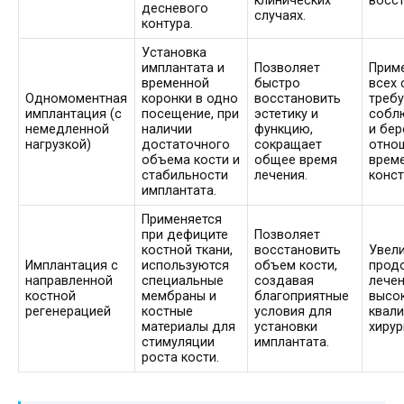
клинических
восст
десневого
случаях.
контура.
Установка
имплантата и
Позволяет
Приме
временной
быстро
всех 
Одномоментная
коронки в одно
восстановить
требу
имплантация (с
посещение, при
эстетику и
собл
немедленной
наличии
функцию,
и бе
нагрузкой)
достаточного
сокращает
отно
объема кости и
общее время
врем
стабильности
лечения.
конст
имплантата.
Применяется
при дефиците
Позволяет
костной ткани,
восстановить
Увел
Имплантация с
используются
объем кости,
прод
направленной
специальные
создавая
лечен
костной
мембраны и
благоприятные
высо
регенерацией
костные
условия для
квал
материалы для
установки
хирур
стимуляции
имплантата.
роста кости.