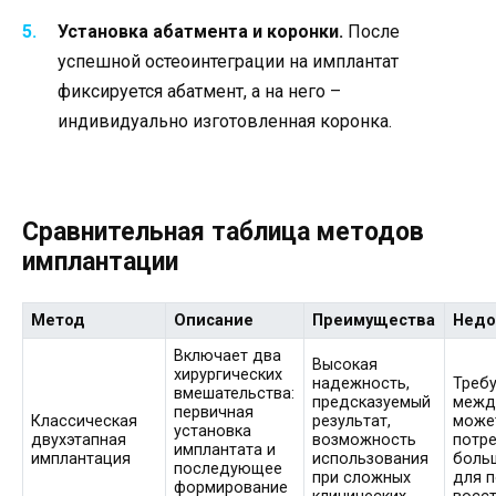
Установка абатмента и коронки.
После
успешной остеоинтеграции на имплантат
фиксируется абатмент, а на него –
индивидуально изготовленная коронка.
Сравнительная таблица методов
имплантации
Метод
Описание
Преимущества
Недо
Включает два
Высокая
хирургических
надежность,
Треб
вмешательства:
предсказуемый
межд
первичная
Классическая
результат,
може
установка
двухэтапная
возможность
потр
имплантата и
имплантация
использования
боль
последующее
при сложных
для 
формирование