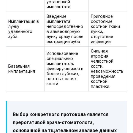
установкой
имплантата.
Введение
Пригодное
Имплантация в
имплантата
состояние
лунку
непосредственно
костной ткани
удаленного
в альвеолярную
лунки,
зуба
лунку сразу после
отсутствие
экстракции зуба.
инфекции.
Сильная
Использование
атрофия
специальных
челюстной
имплантатов,
Базальная
кости,
фиксирующихся в
имплантация
невозможность
более глубоких,
проведения
плотных слоях
костной
кости.
пластики.
Выбор конкретного протокола является
прерогативой врача-стоматолога,
основанной на тщательном анализе данных