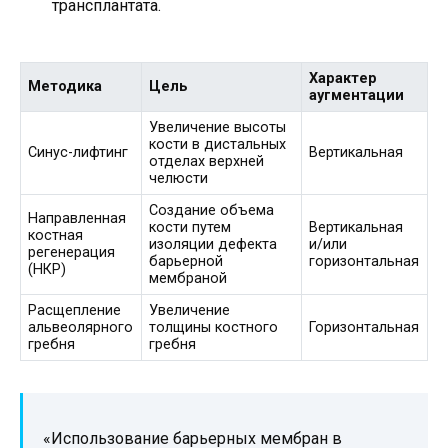
трансплантата.
Характер
Методика
Цель
аугментации
Увеличение высоты
кости в дистальных
Синус-лифтинг
Вертикальная
отделах верхней
челюсти
Создание объема
Направленная
кости путем
Вертикальная
костная
изоляции дефекта
и/или
регенерация
барьерной
горизонтальная
(НКР)
мембраной
Расщепление
Увеличение
альвеолярного
толщины костного
Горизонтальная
гребня
гребня
«Использование барьерных мембран в