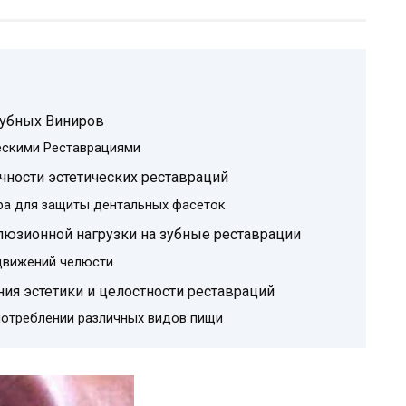
Зубных Виниров
ескими Реставрациями
чности эстетических реставраций
ра для защиты дентальных фасеток
юзионной нагрузки на зубные реставрации
движений челюсти
ия эстетики и целостности реставраций
отреблении различных видов пищи