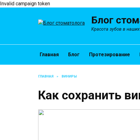
Invalid campaign token
Перейти
Блог стом
к
содержанию
Красота зубов в наших
Главная
Блог
Протезирование
ГЛАВНАЯ
»
ВИНИРЫ
Как сохранить в