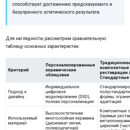
способствует достижению предсказуемого и
безупречного эстетического результата.
Для наглядности, рассмотрим сравнительную
таблицу основных характеристик:
Традиционны
Персонализированные
композитные
Критерий
керамические
реставрации 
облицовки
Стандартные
Индивидуальное
Стандартизиро
Подход к
цифровое
полустандарт
дизайну
моделирование (DSD),
формы, ограни
полная персонализация
адаптация
Композитные 
Высокоэстетичная
(прямые реста
Используемый
многослойная керамика
металлокерами
материал
(дисиликат лития,
цирконий (час
полевошпатная)