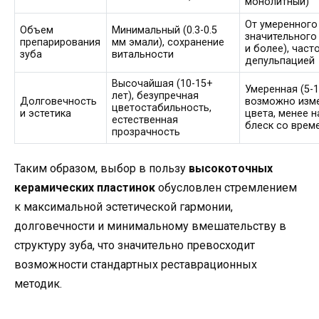
монолитный)
От умеренного
Объем
Минимальный (0.3-0.5
значительного 
препарирования
мм эмали), сохранение
и более), част
зуба
витальности
депульпацией
Высочайшая (10-15+
Умеренная (5-1
лет), безупречная
Долговечность
возможно изм
цветостабильность,
и эстетика
цвета, менее 
естественная
блеск со врем
прозрачность
Таким образом, выбор в пользу
высокоточных
керамических пластинок
обусловлен стремлением
к максимальной эстетической гармонии,
долговечности и минимальному вмешательству в
структуру зуба, что значительно превосходит
возможности стандартных реставрационных
методик.