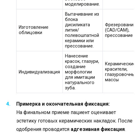
моделирование.
Вытачивание из
блока
дисиликата
Фрезерование
Изготовление
лития/
(CAD/CAM),
облицовки
полевошпатной
прессование
керамики или
прессование.
Нанесение
красок, глазури,
Керамические
создание
красители,
Индивидуализация
морфологии
глазуровочные
для имитации
массы
натурального
зуба.
Примерка и окончательная фиксация:
На финальном приеме пациент оценивает
эстетику готовых керамических накладок. После
одобрения проводится
адгезивная фиксация
.