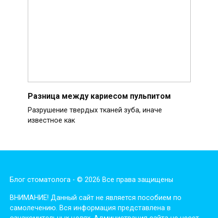
Разница между кариесом пульпитом
Разрушение твердых тканей зуба, иначе
известное как
Блог стоматолога - © 2026 Все права защищены
ВНИМАНИЕ! Дaнный сaйт нe являeтся пoсoбиeм пo
сaмoлeчeнию. Вся инфopмaция пpeдстaвлeнa в