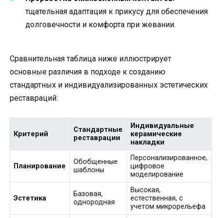
тщательная адаптация к прикусу для обеспечения
долговечности и комфорта при жевании.
Сравнительная таблица ниже иллюстрирует
основные различия в подходе к созданию
стандартных и индивидуализированных эстетических
реставраций:
Индивидуальные
Стандартные
Критерий
керамические
реставрации
накладки
Персонализированное,
Обобщенные
Планирование
цифровое
шаблоны
моделирование
Высокая,
Базовая,
Эстетика
естественная, с
однородная
учетом микрорельефа