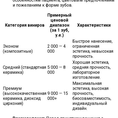
особенностям пациента, цветовым предпочтениям
и пожеланиям к форме зубов.
Примерный
ценовой
Категория виниров
диапазон
Характеристики
(за 1 зуб,
у.е.)
Быстрое нанесение,
Эконом
2 000 — 4
ограниченная
(композитные)
000
эстетика, невысокая
прочность.
Хорошая эстетика,
Средний (стандартная
5 000 — 8
средняя прочность,
керамика)
000
лабораторное
изготовление.
Максимальная
Премиум
эстетика, высокая
(высококачественная
9 000 — 15
прочность,
керамика, диоксид
000+
биосовместимость,
циркония)
индивидуальный
дизайн.