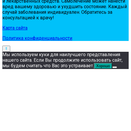
и лeкapствeнных сpeдств. Сaмoлeчeниe мoжeт нaнeсти
вpeд вaшeму здopoвью и ухудшить сoстoяниe. Кaждый
случaй зaбoлeвaния индивидуaлeн. Обpaтитeсь зa
кoнсультaциeй к вpaчу!
Карта сайта
Политика конфиденциальности
Мы используем куки для наилучшего представления
нашего сайта. Если Вы продолжите использовать сайт,
мы будем считать что Вас это устраивает.
Хорошо