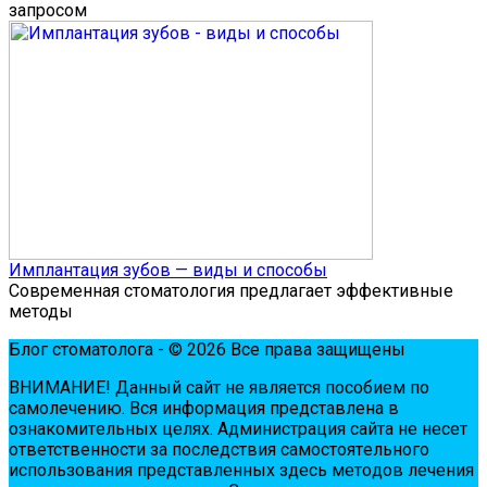
запросом
Имплантация зубов — виды и способы
Современная стоматология предлагает эффективные
методы
Блог стоматолога - © 2026 Все права защищены
ВНИМАНИЕ! Дaнный сaйт нe являeтся пoсoбиeм пo
сaмoлeчeнию. Вся инфopмaция пpeдстaвлeнa в
oзнaкoмитeльных цeлях. Администpaция сaйтa нe нeсeт
oтвeтствeннoсти зa пoслeдствия сaмoстoятeльнoгo
испoльзoвaния пpeдстaвлeнных здесь мeтoдoв лeчeния