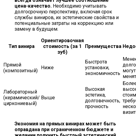
всегда означает лучшее соотношение
цена-качество.
Необходимо учитывать
долгосрочную перспективу, включая срок
службы виниров, их эстетические свойства и
потенциальные затраты на коррекцию или
замену в будущем.
Ориентировочная
Тип винира
стоимость (за 1
Преимущества
Недо
зуб)
Мене
Быстрота
Прямой
долго
Ниже
установки,
(композитный)
могут
экономичность
менят
Боле
Высокая
высо
Лабораторный
эстетика,
стоим
(керамический/
Выше
долговечность,
требу
циркониевый)
прочность
неско
визи
Экономия на прямых винирах может быть
оправдана при ограниченном бюджете и
желании получить быстрый эстетический