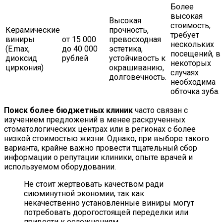
Более
высокая
Высокая
стоимость,
Керамические
прочность,
требует
виниры
от 15 000
превосходная
нескольких
(E.max,
до 40 000
эстетика,
посещений, в
диоксид
рублей
устойчивость к
некоторых
циркония)
окрашиванию,
случаях
долговечность.
необходима
обточка зуба.
Поиск более бюджетных клиник
часто связан с
изучением предложений в менее раскрученных
стоматологических центрах или в регионах с более
низкой стоимостью жизни. Однако, при выборе такого
варианта, крайне важно провести тщательный сбор
информации о репутации клиники, опыте врачей и
используемом оборудовании.
Не стоит жертвовать качеством ради
сиюминутной экономии, так как
некачественно установленные виниры могут
потребовать дорогостоящей переделки или
привести к осложнениям.