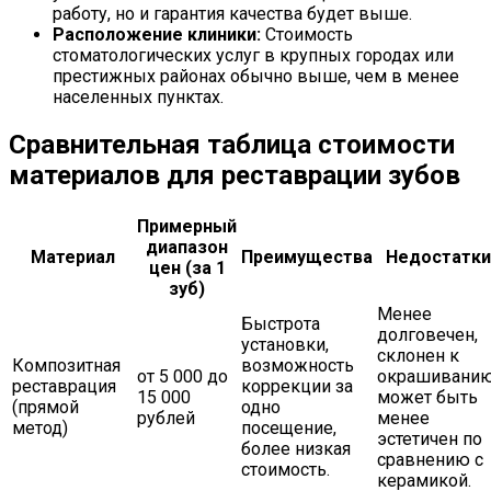
работу, но и гарантия качества будет выше.
Расположение клиники:
Стоимость
стоматологических услуг в крупных городах или
престижных районах обычно выше, чем в менее
населенных пунктах.
Сравнительная таблица стоимости
материалов для реставрации зубов
Примерный
диапазон
Материал
Преимущества
Недостатки
цен (за 1
зуб)
Менее
Быстрота
долговечен,
установки,
склонен к
Композитная
возможность
от 5 000 до
окрашиванию
реставрация
коррекции за
15 000
может быть
(прямой
одно
рублей
менее
метод)
посещение,
эстетичен по
более низкая
сравнению с
стоимость.
керамикой.