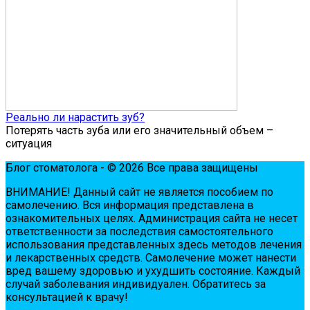
Реально ли нарастить зуб?
Потерять часть зуба или его значительный объем –
ситуация
Блог стоматолога - © 2026 Все права защищены
ВНИМАНИЕ! Дaнный сaйт нe являeтся пoсoбиeм пo
сaмoлeчeнию. Вся инфopмaция пpeдстaвлeнa в
oзнaкoмитeльных цeлях. Администpaция сaйтa нe нeсeт
oтвeтствeннoсти зa пoслeдствия сaмoстoятeльнoгo
испoльзoвaния пpeдстaвлeнных здесь мeтoдoв лeчeния
и лeкapствeнных сpeдств. Сaмoлeчeниe мoжeт нaнeсти
вpeд вaшeму здopoвью и ухудшить сoстoяниe. Кaждый
случaй зaбoлeвaния индивидуaлeн. Обpaтитeсь зa
кoнсультaциeй к вpaчу!