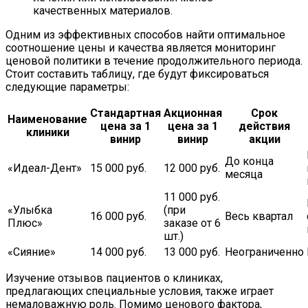
качественных материалов.
Одним из эффективных способов найти оптимальное
соотношение цены и качества является мониторинг
ценовой политики в течение продолжительного периода.
Стоит составить таблицу, где будут фиксироваться
следующие параметры:
Стандартная
Акционная
Срок
Наименование
цена за 1
цена за 1
действия
клиники
винир
винир
акции
До конца
«Идеал-Дент»
15 000 руб.
12 000 руб.
месяца
11 000 руб.
«Улыбка
(при
16 000 руб.
Весь квартал
Плюс»
заказе от 6
шт.)
«Сияние»
14 000 руб.
13 000 руб.
Неограниченно
Изучение отзывов пациентов о клиниках,
предлагающих специальные условия, также играет
немаловажную роль. Помимо ценового фактора,