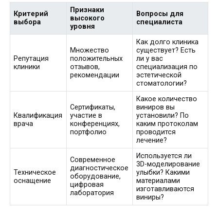
Признаки
Критерий
Вопросы для
высокого
выбора
специалиста
уровня
Как долго клиника
Множество
существует? Есть
Репутация
положительных
ли у вас
клиники
отзывов,
специализация по
рекомендации
эстетической
стоматологии?
Какое количество
Сертификаты,
виниров вы
Квалификация
участие в
установили? По
врача
конференциях,
каким протоколам
портфолио
проводится
лечение?
Используется ли
Современное
3D-моделирование
диагностическое
Техническое
улыбки? Какими
оборудование,
оснащение
материалами
цифровая
изготавливаются
лаборатория
виниры?