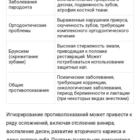
Заболевания
деснах, подвижность зубов,
пародонта
атрофия костной ткани.
Выраженные нарушения прикуса,
Ортодонтические
скученность зубов, требующие
проблемы
комплексного ортодонтического
лечения.
Высокая стираемость эмали,
Бруксизм
приводящая к поломке
(скрежетание
реставраций. Может
зубами)
потребоваться использование
защитных кап.
Психические заболевания,
требующие коррекции,
Общие
онкологические заболевания,
противопоказания
период беременности и лактации
(при некоторых видах анестезии).
Игнорирование противопоказаний может привести к
ряду осложнений, включая отслоение винира,
воспаление десен, развитие вторичного кариеса и
даже потерю зуба. Поэтому тщательная диагностика