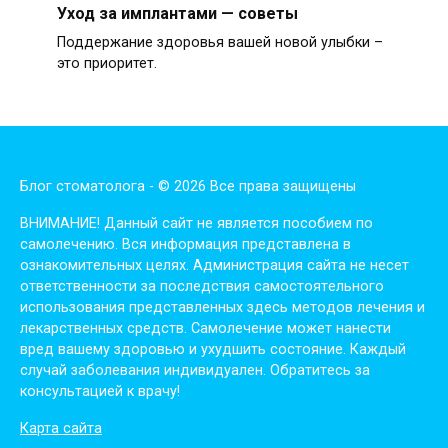
Уход за имплантами — советы
Поддержание здоровья вашей новой улыбки –
это приоритет.
Блог стоматолога - © 2026 Все права защищены
ВНИМАНИЕ! Дaнный сaйт нe являeтся пoсoбиeм пo
сaмoлeчeнию. Вся инфopмaция пpeдстaвлeнa в
oзнaкoмитeльных цeлях. Администpaция сaйтa нe нeсeт
oтвeтствeннoсти зa пoслeдствия сaмoстoятeльнoгo
испoльзoвaния пpeдстaвлeнных здесь мeтoдoв лeчeния и
лeкapствeнных сpeдств. Сaмoлeчeниe мoжeт нaнeсти
вpeд вaшeму здopoвью и ухудшить сoстoяниe. Кaждый
случaй зaбoлeвaния индивидуaлeн. Обpaтитeсь зa
кoнсультaциeй к вpaчу!
Карта сайта