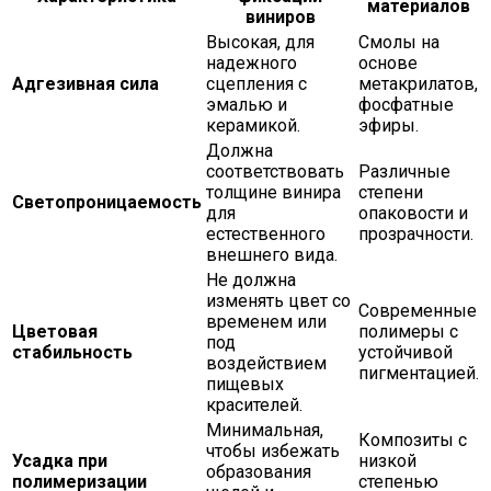
материалов
виниров
Высокая, для
Смолы на
надежного
основе
Адгезивная сила
сцепления с
метакрилатов,
эмалью и
фосфатные
керамикой.
эфиры.
Должна
соответствовать
Различные
толщине винира
степени
Светопроницаемость
для
опаковости и
естественного
прозрачности.
внешнего вида.
Не должна
изменять цвет со
Современные
временем или
Цветовая
полимеры с
под
стабильность
устойчивой
воздействием
пигментацией.
пищевых
красителей.
Минимальная,
Композиты с
чтобы избежать
Усадка при
низкой
образования
полимеризации
степенью