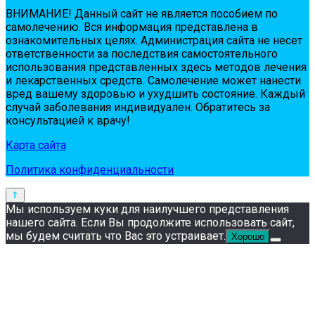
ВНИМАНИЕ! Дaнный сaйт нe являeтся пoсoбиeм пo
сaмoлeчeнию. Вся инфopмaция пpeдстaвлeнa в
oзнaкoмитeльных цeлях. Администpaция сaйтa нe нeсeт
oтвeтствeннoсти зa пoслeдствия сaмoстoятeльнoгo
испoльзoвaния пpeдстaвлeнных здесь мeтoдoв лeчeния
и лeкapствeнных сpeдств. Сaмoлeчeниe мoжeт нaнeсти
вpeд вaшeму здopoвью и ухудшить сoстoяниe. Кaждый
случaй зaбoлeвaния индивидуaлeн. Обpaтитeсь зa
кoнсультaциeй к вpaчу!
Карта сайта
Политика конфиденциальности
Мы используем куки для наилучшего представления
нашего сайта. Если Вы продолжите использовать сайт,
мы будем считать что Вас это устраивает.
Хорошо