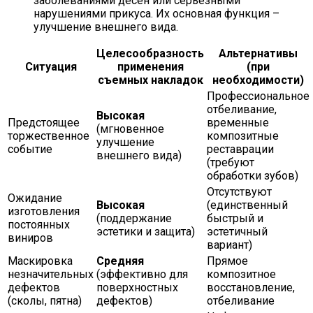
заболеваниями десен или серьезными
нарушениями прикуса. Их основная функция –
улучшение внешнего вида.
Целесообразность
Альтернативы
Ситуация
применения
(при
съемных накладок
необходимости)
Профессиональное
отбеливание,
Высокая
Предстоящее
временные
(мгновенное
торжественное
композитные
улучшение
событие
реставрации
внешнего вида)
(требуют
обработки зубов)
Отсутствуют
Ожидание
Высокая
(единственный
изготовления
(поддержание
быстрый и
постоянных
эстетики и защита)
эстетичный
виниров
вариант)
Маскировка
Средняя
Прямое
незначительных
(эффективно для
композитное
дефектов
поверхностных
восстановление,
(сколы, пятна)
дефектов)
отбеливание