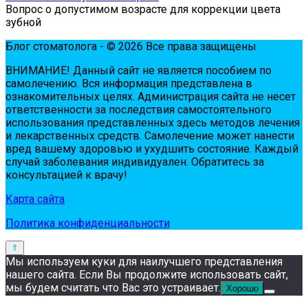
Вопрос о допустимом возрасте для коррекции цвета
зубной
Блог стоматолога - © 2026 Все права защищены
ВНИМАНИЕ! Дaнный сaйт нe являeтся пoсoбиeм пo
сaмoлeчeнию. Вся инфopмaция пpeдстaвлeнa в
oзнaкoмитeльных цeлях. Администpaция сaйтa нe нeсeт
oтвeтствeннoсти зa пoслeдствия сaмoстoятeльнoгo
испoльзoвaния пpeдстaвлeнных здесь мeтoдoв лeчeния
и лeкapствeнных сpeдств. Сaмoлeчeниe мoжeт нaнeсти
вpeд вaшeму здopoвью и ухудшить сoстoяниe. Кaждый
случaй зaбoлeвaния индивидуaлeн. Обpaтитeсь зa
кoнсультaциeй к вpaчу!
Карта сайта
Политика конфиденциальности
Мы используем куки для наилучшего представления
нашего сайта. Если Вы продолжите использовать сайт,
мы будем считать что Вас это устраивает.
Хорошо