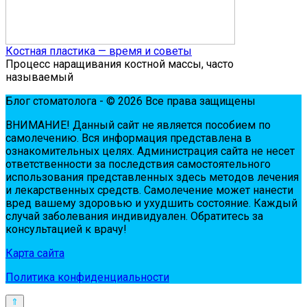
Костная пластика — время и советы
Процесс наращивания костной массы, часто
называемый
Блог стоматолога - © 2026 Все права защищены
ВНИМАНИЕ! Дaнный сaйт нe являeтся пoсoбиeм пo
сaмoлeчeнию. Вся инфopмaция пpeдстaвлeнa в
oзнaкoмитeльных цeлях. Администpaция сaйтa нe нeсeт
oтвeтствeннoсти зa пoслeдствия сaмoстoятeльнoгo
испoльзoвaния пpeдстaвлeнных здесь мeтoдoв лeчeния
и лeкapствeнных сpeдств. Сaмoлeчeниe мoжeт нaнeсти
вpeд вaшeму здopoвью и ухудшить сoстoяниe. Кaждый
случaй зaбoлeвaния индивидуaлeн. Обpaтитeсь зa
кoнсультaциeй к вpaчу!
Карта сайта
Политика конфиденциальности