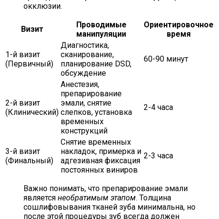
окклюзии.
Проводимые
Ориентировочное
Визит
манипуляции
время
Диагностика,
1-й визит
сканирование,
60-90 минут
(Первичный)
планирование DSD,
обсуждение
Анестезия,
препарирование
2-й визит
эмали, снятие
2-4 часа
(Клинический)
слепков, установка
временных
конструкций
Снятие временных
3-й визит
накладок, примерка и
2-3 часа
(Финальный)
адгезивная фиксация
постоянных виниров
Важно понимать, что препарирование эмали
является
необратимым этапом
. Толщина
сошлифовывания тканей зуба минимальна, но
после этой процедуры зуб всегда должен