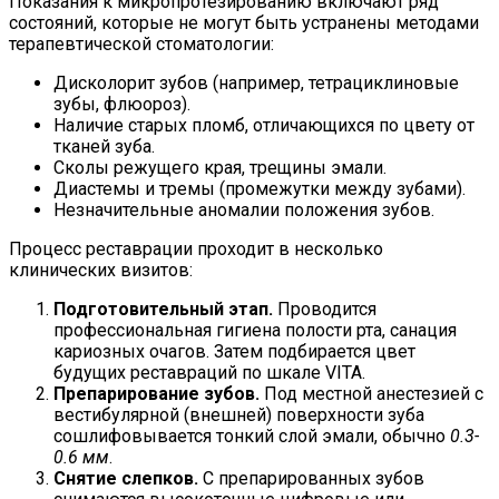
Показания к микропротезированию включают ряд
состояний, которые не могут быть устранены методами
терапевтической стоматологии:
Дисколорит зубов (например, тетрациклиновые
зубы, флюороз).
Наличие старых пломб, отличающихся по цвету от
тканей зуба.
Сколы режущего края, трещины эмали.
Диастемы и тремы (промежутки между зубами).
Незначительные аномалии положения зубов.
Процесс реставрации проходит в несколько
клинических визитов:
Подготовительный этап.
Проводится
профессиональная гигиена полости рта, санация
кариозных очагов. Затем подбирается цвет
будущих реставраций по шкале VITA.
Препарирование зубов.
Под местной анестезией с
вестибулярной (внешней) поверхности зуба
сошлифовывается тонкий слой эмали, обычно
0.3-
0.6 мм
.
Снятие слепков.
С препарированных зубов