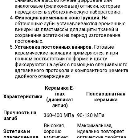
снимаются высокоточные цифровые или
аналоговые (силиконовые) оттиски, которые
передаются в зуботехническую лабораторию.
Фиксация временных конструкций.
На
обточенные зубы устанавливаются временные
виниры из пластмассы для защиты тканей и
сохранения эстетики на период изготовления
постоянных.
Установка постоянных виниров.
Готовые
керамические накладки примеряются, и при
полном соответствии по форме и цвету
фиксируются на зубах с помощью специального
адгезивного протокола и композитного цемента
двойного отверждения.
Керамика E-
max
Полевошпатная
Характеристика
(дисиликат
керамика
лития)
Прочность на
360-400 МПа
90-120 МПа
изгиб
Высокая,
Максимальная,
Эстетика и
хорошо
идеально повторяет
опалесценция
имитирует
оптические свойства