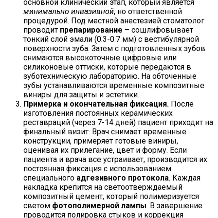
основной клинический этап, который является
минимально инвазивной
, но ответственной
процедурой. Под местной анестезией стоматолог
проводит
препарирование
– сошлифовывает
тонкий слой эмали (0.3-0.7 мм) с вестибулярной
поверхности зуба. Затем с подготовленных зубов
снимаются высокоточные цифровые или
силиконовые оттиски, которые передаются в
зуботехническую лабораторию. На обточенные
зубы устанавливаются временные композитные
виниры для защиты и эстетики.
Примерка и окончательная фиксация.
После
изготовления постоянных керамических
реставраций (через 7-14 дней) пациент приходит на
финальный визит. Врач снимает временные
конструкции, примеряет готовые виниры,
оценивая их прилегание, цвет и форму. Если
пациента и врача все устраивает, производится их
постоянная фиксация с использованием
специального
адгезивного протокола
. Каждая
накладка крепится на светоотверждаемый
композитный цемент, который полимеризуется
светом
фотополимерной лампы
. В завершение
проводится полировка стыков и коррекция