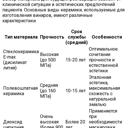
клинической ситуации и эстетических предпочтений
пациента. Основные виды керамики, используемые для
изготовления виниров, имеют различные
характеристики.
Срок
Тип материала
Прочность
службы
Особенности
(средний)
Оптимальное
Стеклокерамика
Высокая
сочетание
E-max
(до 500
15-20 лет
прочности и
(дисиликат
МПа)
естественной
лития)
эстетики.
Эталонная
эстетика,
Средняя
Полевошпатная
максимальная
(до 160
10-15 лет
керамика
схожесть с
МПа)
натуральной
эмалью.
Применяется
Очень
при
Диоксид
высокая
Более 20
необходимости
циркония
(более 900
лет
маскировки