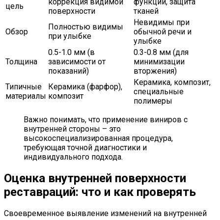
коррекция видимой
функции, защита
цель
поверхности
тканей
Невидимы при
Полностью видимы
Обзор
обычной речи и
при улыбке
улыбке
0.5-1.0 мм (в
0.3-0.8 мм (для
Толщина
зависимости от
минимизации
показаний)
вторжения)
Керамика, композит,
Типичные
Керамика (фарфор),
специальные
материалы
композит
полимеры
Важно понимать, что применение виниров с
внутренней стороны – это
высокоспециализированная процедура,
требующая точной диагностики и
индивидуального подхода.
Оценка внутренней поверхности
реставраций: что и как проверять
Своевременное выявление изменений на внутренней