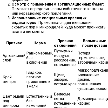
Осмотр с применением артикуляционных бумаг:
Помогает определить зоны избыточного контакта
или неравномерного прилегания.
Использование специальных красящих
индикаторов:
Применяются для выявления
скрытых пор и микрощелей, куда может проникать
влага и пигменты.
Признак
Возможные
Признак
Норма
отклонения
последствия
Пузырьки
Равномерный,
Потеря
Адгезивный
воздуха,
без
герметичности,
слой
расслоение,
включений
вторичный кари
потемнение
Микроподтекани
Гладкое,
Щели,
воспаление
Край
плотное
зазоры,
десны,
винира
прилегание к
острые края
повышенная
эмали
чувствительност
Белесые
Цвет эмали
Естественный,
пятна,
Деминерализаци
под
без
потемнение,
кариес
виниром
изменений
эрозия