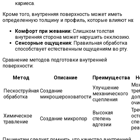
кариеса.
Кроме того, внутренняя поверхность может иметь
определенную толщину и профиль, которые влияют на:
Комфорт при жевании:
Слишком толстая
внутренняя сторона может нарушить окклюзию.
Сенсорные ощущения:
Правильная обработка
способствует естественным ощущениям во рту.
Сравнение методов подготовки внутренней
поверхности:
Метод
Описание
Преимущества
Н
Мо
Улучшение
Пескоструйная
Создание
тре
механического
обработка
микрошероховатости
доп
сцепления
очи
Тре
Высокая
Химическое
ост
Создание микропор
степень
травление
спе
адгезии
реа
Пациентам следует помнить, что качество внутренней