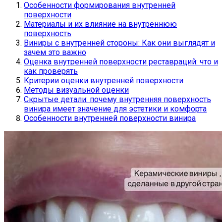
Особенности формирования внутренней
поверхности
Материалы и их влияние на внутреннюю
поверхность
Виниры с внутренней стороны: Как они выглядят и
зачем это важно
Оценка внутренней поверхности реставраций: что и
как проверять
Критерии оценки внутренней поверхности
Методы визуальной оценки
Скрытые детали: почему внутренняя поверхность
винира имеет значение для эстетики и комфорта
Особенности внутренней поверхности винира