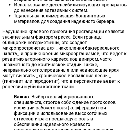
Использование десенсибилизирующих препаратов
до нанесения адгезивных систем.
Тщательная полимеризация бондинговых
материалов для создания надежного барьера.
Нарушение краевого прилегания реставрации является
значительным фактором риска. Если границы
облицовки негерметичны, это создает
микропространства для _накопления бактериального
налета_ и проникновения микроорганизмов, что ведет к
развитию вторичного кариеса под виниром, часто
незаметного до критической стадии. Также,
неправильно отполированные или нависающие края
могут вызвать _хроническое воспаление десны_
(гингивит или пародонтит), что в перспективе ведет к
рецессии и убыли костной ткани.
Важно:
Выбор квалифицированного
специалиста, строгое соблюдение протоколов
изоляции рабочего поля (коффердам) при
фиксации и использование высокоточных
оттисков играют решающую роль в
обеспечении идеального краевого
прилегания и предотвращении последующих