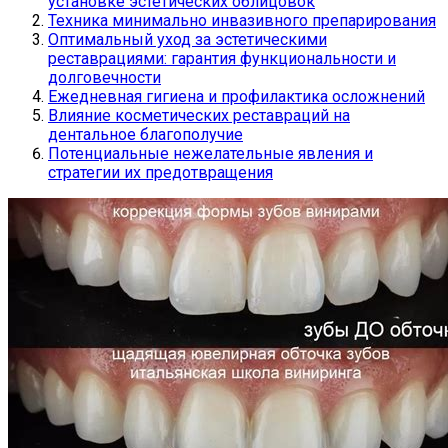
установке эстетических облицовок
Техника минимально инвазивного препарирования
Оптимальный уход за эстетическими
реставрациями: гарантия функциональности и
долговечности
Ежедневная гигиена и профилактика осложнений
Влияние косметических реставраций на
дентальное благополучие
Потенциальные нежелательные явления и
стратегии их предотвращения