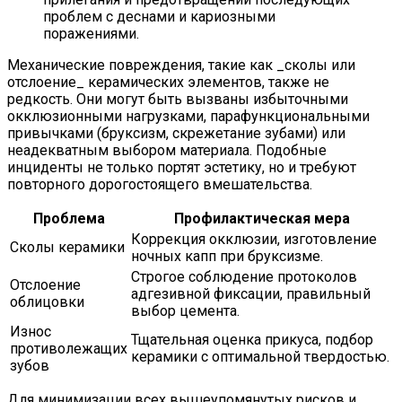
проблем с деснами и кариозными
поражениями.
Механические повреждения, такие как _сколы или
отслоение_ керамических элементов, также не
редкость. Они могут быть вызваны избыточными
окклюзионными нагрузками, парафункциональными
привычками (бруксизм, скрежетание зубами) или
неадекватным выбором материала. Подобные
инциденты не только портят эстетику, но и требуют
повторного дорогостоящего вмешательства.
Проблема
Профилактическая мера
Коррекция окклюзии, изготовление
Сколы керамики
ночных капп при бруксизме.
Строгое соблюдение протоколов
Отслоение
адгезивной фиксации, правильный
облицовки
выбор цемента.
Износ
Тщательная оценка прикуса, подбор
противолежащих
керамики с оптимальной твердостью.
зубов
Для минимизации всех вышеупомянутых рисков и