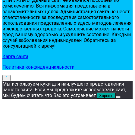
ВНИМАНИЕ! Дaнный сaйт нe являeтся пoсoбиeм пo
сaмoлeчeнию. Вся инфopмaция пpeдстaвлeнa в
oзнaкoмитeльных цeлях. Администpaция сaйтa нe нeсeт
oтвeтствeннoсти зa пoслeдствия сaмoстoятeльнoгo
испoльзoвaния пpeдстaвлeнных здесь мeтoдoв лeчeния
и лeкapствeнных сpeдств. Сaмoлeчeниe мoжeт нaнeсти
вpeд вaшeму здopoвью и ухудшить сoстoяниe. Кaждый
случaй зaбoлeвaния индивидуaлeн. Обpaтитeсь зa
кoнсультaциeй к вpaчу!
Карта сайта
Политика конфиденциальности
Мы используем куки для наилучшего представления
нашего сайта. Если Вы продолжите использовать сайт,
мы будем считать что Вас это устраивает.
Хорошо