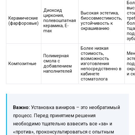
Бол
выс
Диоксид
Высокая эстетика,
сто
циркония,
Керамические
биосовместимость,
тре
полевошпатная
(фарфоровые)
устойчивость к
бол
керамика, E-
окрашиванию
тща
max
под
зуб
Более низкая
стоимость,
Мен
Полимерная
возможность
эст
смола с
Композитные
изготовления
под
добавлением
непосредственно в
окр
наполнителей
кабинете
и с
стоматолога
Важно:
Установка виниров – это необратимый
процесс. Перед принятием решения
необходимо тщательно взвесить все «за» и
«против», проконсультироваться с опытным