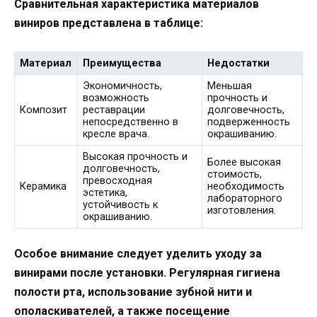
Сравнительная характеристика материалов
виниров представлена в таблице:
Материал
Преимущества
Недостатки
Экономичность,
Меньшая
возможность
прочность и
Композит
реставрации
долговечность,
непосредственно в
подверженность
кресле врача.
окрашиванию.
Высокая прочность и
Более высокая
долговечность,
стоимость,
превосходная
Керамика
необходимость
эстетика,
лабораторного
устойчивость к
изготовления.
окрашиванию.
Особое внимание следует уделить уходу за
винирами после установки. Регулярная гигиена
полости рта, использование зубной нити и
ополаскивателей, а также посещение