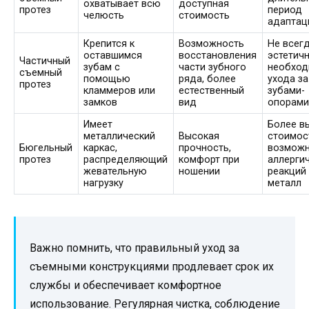
охватывает всю
доступная
протез
период
челюсть
стоимость
адаптац
Крепится к
Возможность
Не всег
оставшимся
восстановления
эстетичн
Частичный
зубам с
части зубного
необход
съемный
помощью
ряда, более
ухода за
протез
кламмеров или
естественный
зубами-
замков
вид
опорам
Имеет
Более в
металлический
Высокая
стоимос
Бюгельный
каркас,
прочность,
возмож
протез
распределяющий
комфорт при
аллерги
жевательную
ношении
реакций
нагрузку
металл
Важно помнить, что правильный уход за
съемными конструкциями продлевает срок их
службы и обеспечивает комфортное
использование. Регулярная чистка, соблюдение