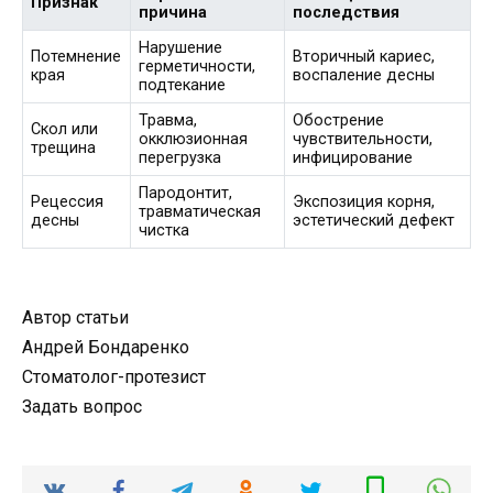
Признак
причина
последствия
Нарушение
Потемнение
Вторичный кариес,
герметичности,
края
воспаление десны
подтекание
Травма,
Обострение
Скол или
окклюзионная
чувствительности,
трещина
перегрузка
инфицирование
Пародонтит,
Рецессия
Экспозиция корня,
травматическая
десны
эстетический дефект
чистка
Автор статьи
Андрей Бондаренко
Стоматолог-протезист
Задать вопрос