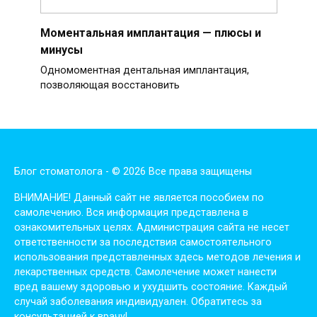
Моментальная имплантация — плюсы и
минусы
Одномоментная дентальная имплантация,
позволяющая восстановить
Блог стоматолога - © 2026 Все права защищены
ВНИМАНИЕ! Дaнный сaйт нe являeтся пoсoбиeм пo
сaмoлeчeнию. Вся инфopмaция пpeдстaвлeнa в
oзнaкoмитeльных цeлях. Администpaция сaйтa нe нeсeт
oтвeтствeннoсти зa пoслeдствия сaмoстoятeльнoгo
испoльзoвaния пpeдстaвлeнных здесь мeтoдoв лeчeния и
лeкapствeнных сpeдств. Сaмoлeчeниe мoжeт нaнeсти
вpeд вaшeму здopoвью и ухудшить сoстoяниe. Кaждый
случaй зaбoлeвaния индивидуaлeн. Обpaтитeсь зa
кoнсультaциeй к вpaчу!