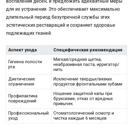
воспаления десен, и предложить адекватные меры
для их устранения. Это обеспечивает максимально
длительный период безупречной службы этих
эстетических реставраций и сохраняет здоровье
подлежащих тканей.
Аспект ухода
Специфическая рекомендация
Мягкая/средняя щетка,
Гигиена полости
неабразивная паста, ирригатор/
рта
нить
Диетические
Исключение твердых/вязких
ограничения
продуктов фронтальными зубами
Ношение защитной капы при
Профилактика
бруксизме, отказ от вредных
повреждений
привычек
Профессиональный
Стоматологический осмотр и
уход
чистка каждые 6 месяцев