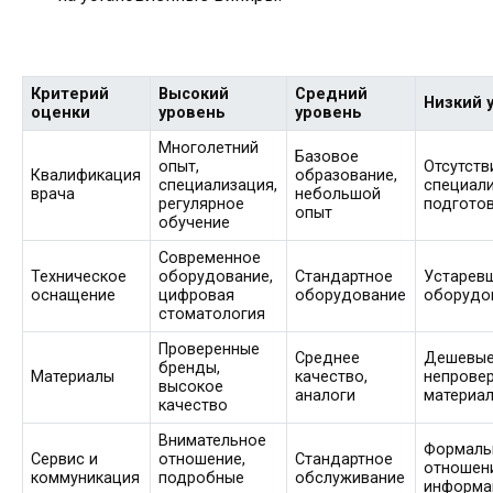
Критерий
Высокий
Средний
Низкий 
оценки
уровень
уровень
Многолетний
Базовое
опыт,
Отсутств
Квалификация
образование,
специализация,
специал
врача
небольшой
регулярное
подгото
опыт
обучение
Современное
Техническое
оборудование,
Стандартное
Устарев
оснащение
цифровая
оборудование
оборудо
стоматология
Проверенные
Среднее
Дешевые
бренды,
Материалы
качество,
непрове
высокое
аналоги
материа
качество
Внимательное
Формаль
Сервис и
отношение,
Стандартное
отношен
коммуникация
подробные
обслуживание
информа