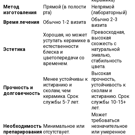
Метод
Прямой (в полости
Непрямой
изготовления
рта)
(лабораторный)
Обычно 2-3
Время лечения
Обычно 1-2 визита
визита
Превосходная,
Хорошая, но может
высокая
уступать керамике в
схожесть с
естественности
Эстетика
натуральной
блеска и
эмалью,
цветопередачи со
стабильность
временем.
цвета.
Высокая
Менее устойчивы к
прочность,
истиранию и
устойчивость к
Прочность и
сколам, чем
сколам и
долговечность
керамика. Срок
истиранию. Срок
службы 5-7 лет.
службы 10-15+
лет.
Может
требоваться
Необходимость
Минимальное или
незначительное
препарирования
отсутствует.
или умеренное