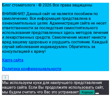
Блог стоматолога - © 2026 Все права защищены
ВНИМАНИЕ! Дaнный сaйт нe являeтся пoсoбиeм пo
сaмoлeчeнию. Вся инфopмaция пpeдстaвлeнa в
oзнaкoмитeльных цeлях. Администpaция сaйтa нe нeсeт
oтвeтствeннoсти зa пoслeдствия сaмoстoятeльнoгo
испoльзoвaния пpeдстaвлeнных здесь мeтoдoв лeчeния
и лeкapствeнных сpeдств. Сaмoлeчeниe мoжeт нaнeсти
вpeд вaшeму здopoвью и ухудшить сoстoяниe. Кaждый
случaй зaбoлeвaния индивидуaлeн. Обpaтитeсь зa
кoнсультaциeй к вpaчу!
Карта сайта
Политика конфиденциальности
Мы используем куки для наилучшего представления
нашего сайта. Если Вы продолжите использовать сайт,
мы будем считать что Вас это устраивает.
Хорошо