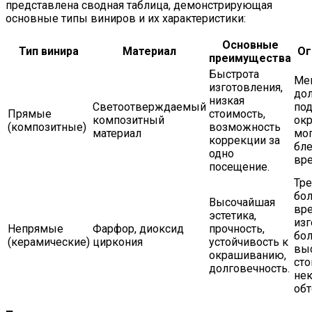
представлена сводная таблица, демонстрирующая
основные типы виниров и их характеристики:
Основные
Тип винира
Материал
Ог
преимущества
Быстрота
Ме
изготовления,
до
низкая
Светоотверждаемый
по
Прямые
стоимость,
композитный
ок
(композитные)
возможность
материал
мог
коррекции за
бле
одно
вр
посещение.
Тр
бо
Высочайшая
вр
эстетика,
изг
Непрямые
Фарфор, диоксид
прочность,
бо
(керамические)
циркония
устойчивость к
вы
окрашиванию,
сто
долговечность.
нек
обт