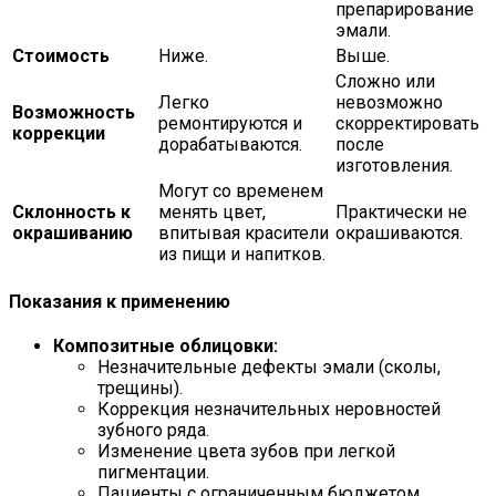
препарирование
эмали.
Стоимость
Ниже.
Выше.
Сложно или
Легко
невозможно
Возможность
ремонтируются и
скорректировать
коррекции
дорабатываются.
после
изготовления.
Могут со временем
Склонность к
менять цвет,
Практически не
окрашиванию
впитывая красители
окрашиваются.
из пищи и напитков.
Показания к применению
Композитные облицовки:
Незначительные дефекты эмали (сколы,
трещины).
Коррекция незначительных неровностей
зубного ряда.
Изменение цвета зубов при легкой
пигментации.
Пациенты с ограниченным бюджетом.