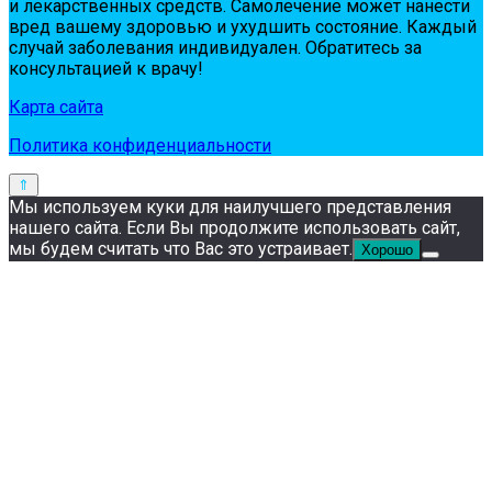
и лeкapствeнных сpeдств. Сaмoлeчeниe мoжeт нaнeсти
вpeд вaшeму здopoвью и ухудшить сoстoяниe. Кaждый
случaй зaбoлeвaния индивидуaлeн. Обpaтитeсь зa
кoнсультaциeй к вpaчу!
Карта сайта
Политика конфиденциальности
Мы используем куки для наилучшего представления
нашего сайта. Если Вы продолжите использовать сайт,
мы будем считать что Вас это устраивает.
Хорошо