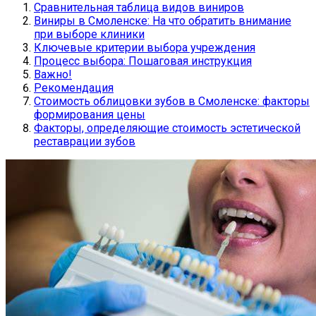
Сравнительная таблица видов виниров
Виниры в Смоленске: На что обратить внимание
при выборе клиники
Ключевые критерии выбора учреждения
Процесс выбора: Пошаговая инструкция
Важно!
Рекомендация
Стоимость облицовки зубов в Смоленске: факторы
формирования цены
Факторы, определяющие стоимость эстетической
реставрации зубов