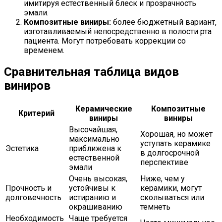
имитируя естественный блеск и прозрачность
эмали.
Композитные виниры:
более бюджетный вариант,
изготавливаемый непосредственно в полости рта
пациента. Могут потребовать коррекции со
временем.
Сравнительная таблица видов
виниров
Керамические
Композитные
Критерий
виниры
виниры
Высочайшая,
Хорошая, но может
максимально
уступать керамике
Эстетика
приближена к
в долгосрочной
естественной
перспективе
эмали
Очень высокая,
Ниже, чем у
Прочность и
устойчивы к
керамики, могут
долговечность
истиранию и
сколываться или
окрашиванию
темнеть
Необходимость
Чаще требуется