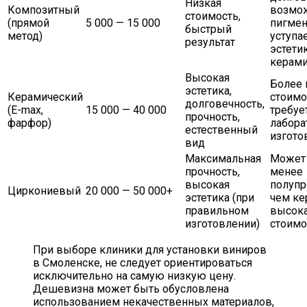
Низкая
Композитный
возмо
стоимость,
(прямой
5 000 — 15 000
пигмен
быстрый
метод)
уступа
результат
эстети
керам
Высокая
Более 
эстетика,
Керамический
стоимо
долговечность,
(E-max,
15 000 — 40 000
требуе
прочность,
фарфор)
лабора
естественный
изгото
вид
Максимальная
Может
прочность,
менее
высокая
полупр
Циркониевый
20 000 — 50 000+
эстетика (при
чем ке
правильном
высок
изготовлении)
стоимо
При выборе клиники для установки виниров
в Смоленске, не следует ориентироваться
исключительно на самую низкую цену.
Дешевизна может быть обусловлена
использованием некачественных материалов,