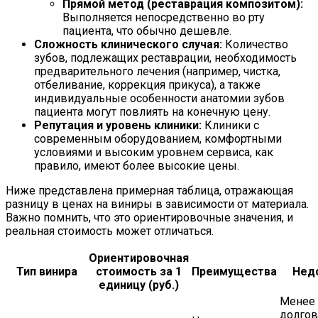
Прямой метод (реставрация композитом):
Выполняется непосредственно во рту
пациента, что обычно дешевле.
Сложность клинического случая:
Количество
зубов, подлежащих реставрации, необходимость
предварительного лечения (например, чистка,
отбеливание, коррекция прикуса), а также
индивидуальные особенности анатомии зубов
пациента могут повлиять на конечную цену.
Репутация и уровень клиники:
Клиники с
современным оборудованием, комфортными
условиями и высоким уровнем сервиса, как
правило, имеют более высокие цены.
Ниже представлена примерная таблица, отражающая
разницу в ценах на виниры в зависимости от материала.
Важно помнить, что это ориентировочные значения, и
реальная стоимость может отличаться.
Ориентировочная
Тип винира
стоимость за 1
Преимущества
Нед
единицу (руб.)
Менее
долгов