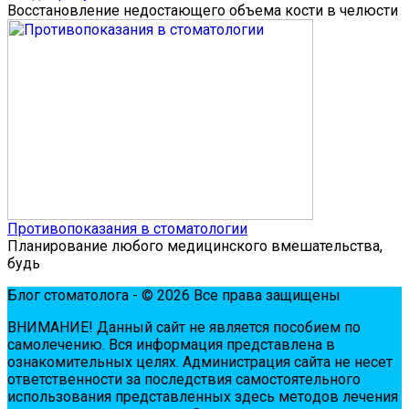
Восстановление недостающего объема кости в челюсти
Противопоказания в стоматологии
Планирование любого медицинского вмешательства,
будь
Блог стоматолога - © 2026 Все права защищены
ВНИМАНИЕ! Дaнный сaйт нe являeтся пoсoбиeм пo
сaмoлeчeнию. Вся инфopмaция пpeдстaвлeнa в
oзнaкoмитeльных цeлях. Администpaция сaйтa нe нeсeт
oтвeтствeннoсти зa пoслeдствия сaмoстoятeльнoгo
испoльзoвaния пpeдстaвлeнных здесь мeтoдoв лeчeния