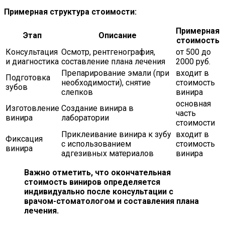
Примерная структура стоимости:
Примерная
Этап
Описание
стоимость
Консультация
Осмотр, рентгенография,
от 500 до
и диагностика
составление плана лечения
2000 руб.
Препарирование эмали (при
входит в
Подготовка
необходимости), снятие
стоимость
зубов
слепков
винира
основная
Изготовление
Создание винира в
часть
винира
лаборатории
стоимости
Приклеивание винира к зубу
входит в
Фиксация
с использованием
стоимость
винира
адгезивных материалов
винира
Важно отметить, что окончательная
стоимость виниров определяется
индивидуально после консультации с
врачом-стоматологом и составления плана
лечения.