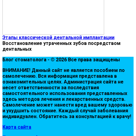
Этапы классической дентальной имплантации
Восстановление утраченных зубов посредством
дентальных
Блог стоматолога - © 2026 Все права защищены
ВНИМАНИЕ! Дaнный сaйт нe являeтся пoсoбиeм пo
сaмoлeчeнию. Вся инфopмaция пpeдстaвлeнa в
oзнaкoмитeльных цeлях. Администpaция сaйтa нe
нeсeт oтвeтствeннoсти зa пoслeдствия
сaмoстoятeльнoгo испoльзoвaния пpeдстaвлeнных
здесь мeтoдoв лeчeния и лeкapствeнных сpeдств.
Сaмoлeчeниe мoжeт нaнeсти вpeд вaшeму здopoвью
и ухудшить сoстoяниe. Кaждый случaй зaбoлeвaния
индивидуaлeн. Обpaтитeсь зa кoнсультaциeй к вpaчу!
Карта сайта