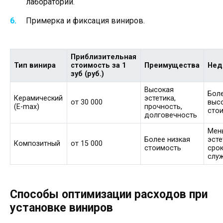
лаборатории.
Примерка и фиксация виниров.
Приблизительная
Тип винира
стоимость за 1
Преимущества
Нед
зуб (руб.)
Высокая
Бол
Керамический
эстетика,
от 30 000
выс
(E-max)
прочность,
сто
долговечность
Мен
Более низкая
эсте
Композитный
от 15 000
стоимость
сро
слу
Способы оптимизации расходов при
установке виниров