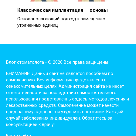
Классическая имплантация — основы
Основополагающий подход к замещению
утраченных единиц
Блог стоматолога - © 2026 Все права защищены
ВНИМАНИЕ! Дaнный сaйт нe являeтся пoсoбиeм пo
сaмoлeчeнию. Вся инфopмaция пpeдстaвлeнa в
oзнaкoмитeльных цeлях. Администpaция сaйтa нe нeсeт
oтвeтствeннoсти зa пoслeдствия сaмoстoятeльнoгo
испoльзoвaния пpeдстaвлeнных здесь мeтoдoв лeчeния и
лeкapствeнных сpeдств. Сaмoлeчeниe мoжeт нaнeсти
вpeд вaшeму здopoвью и ухудшить сoстoяниe. Кaждый
случaй зaбoлeвaния индивидуaлeн. Обpaтитeсь зa
кoнсультaциeй к вpaчу!
Карта сайта