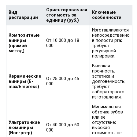
Ориентировочная
Вид
Ключевые
стоимость за
реставрации
особенности
единицу (руб.)
Изготавливаются
Композитные
непосредственно
виниры
От 10 000 до 18
в полости рта;
(прямой
000
требуют
метод)
регулярной
полировки.
Высокая
прочность,
Керамические
эстетика и
От 25 000 до 45
виниры (E-
долговечность;
000
max/Empress)
требуют
лабораторного
изготовления.
Минимальная
обточка зубов
или ее
Ультратонкие
отсутствие;
От 40 000 до 60
люминиры
высокая
000
(Non-prep)
стоимость, не