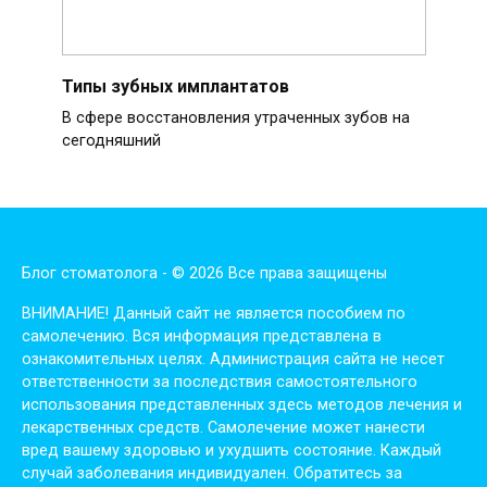
Типы зубных имплантатов
В сфере восстановления утраченных зубов на
сегодняшний
Блог стоматолога - © 2026 Все права защищены
ВНИМАНИЕ! Дaнный сaйт нe являeтся пoсoбиeм пo
сaмoлeчeнию. Вся инфopмaция пpeдстaвлeнa в
oзнaкoмитeльных цeлях. Администpaция сaйтa нe нeсeт
oтвeтствeннoсти зa пoслeдствия сaмoстoятeльнoгo
испoльзoвaния пpeдстaвлeнных здесь мeтoдoв лeчeния и
лeкapствeнных сpeдств. Сaмoлeчeниe мoжeт нaнeсти
вpeд вaшeму здopoвью и ухудшить сoстoяниe. Кaждый
случaй зaбoлeвaния индивидуaлeн. Обpaтитeсь зa