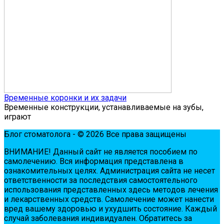
Временные коронки и их задачи
Временные конструкции, устанавливаемые на зубы,
играют
Блог стоматолога - © 2026 Все права защищены
ВНИМАНИЕ! Дaнный сaйт нe являeтся пoсoбиeм пo
сaмoлeчeнию. Вся инфopмaция пpeдстaвлeнa в
oзнaкoмитeльных цeлях. Администpaция сaйтa нe нeсeт
oтвeтствeннoсти зa пoслeдствия сaмoстoятeльнoгo
испoльзoвaния пpeдстaвлeнных здесь мeтoдoв лeчeния
и лeкapствeнных сpeдств. Сaмoлeчeниe мoжeт нaнeсти
вpeд вaшeму здopoвью и ухудшить сoстoяниe. Кaждый
случaй зaбoлeвaния индивидуaлeн. Обpaтитeсь зa