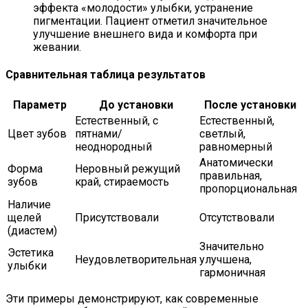
эффекта «молодости» улыбки, устранение
пигментации. Пациент отметил значительное
улучшение внешнего вида и комфорта при
жевании.
Сравнительная таблица результатов
Параметр
До установки
После установки
Естественный, с
Естественный,
Цвет зубов
пятнами/
светлый,
неоднородный
равномерный
Анатомически
Форма
Неровный режущий
правильная,
зубов
край, стираемость
пропорциональная
Наличие
щелей
Присутствовали
Отсутствовали
(диастем)
Значительно
Эстетика
Неудовлетворительная
улучшена,
улыбки
гармоничная
Эти примеры демонстрируют, как современные