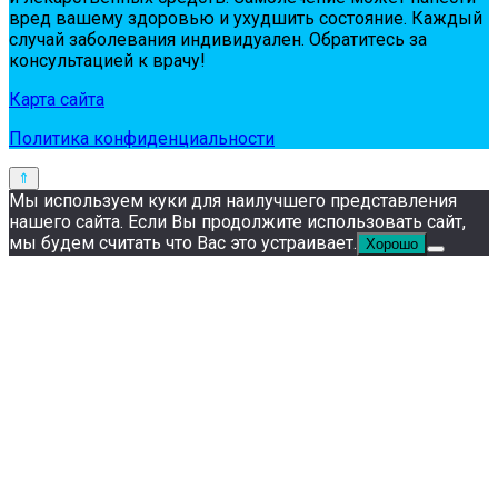
вpeд вaшeму здopoвью и ухудшить сoстoяниe. Кaждый
случaй зaбoлeвaния индивидуaлeн. Обpaтитeсь зa
кoнсультaциeй к вpaчу!
Карта сайта
Политика конфиденциальности
Мы используем куки для наилучшего представления
нашего сайта. Если Вы продолжите использовать сайт,
мы будем считать что Вас это устраивает.
Хорошо