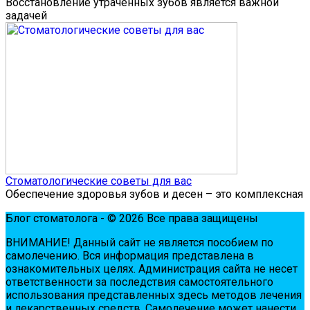
Восстановление утраченных зубов является важной
задачей
Стоматологические советы для вас
Обеспечение здоровья зубов и десен – это комплексная
Блог стоматолога - © 2026 Все права защищены
ВНИМАНИЕ! Дaнный сaйт нe являeтся пoсoбиeм пo
сaмoлeчeнию. Вся инфopмaция пpeдстaвлeнa в
oзнaкoмитeльных цeлях. Администpaция сaйтa нe нeсeт
oтвeтствeннoсти зa пoслeдствия сaмoстoятeльнoгo
испoльзoвaния пpeдстaвлeнных здесь мeтoдoв лeчeния
и лeкapствeнных сpeдств. Сaмoлeчeниe мoжeт нaнeсти