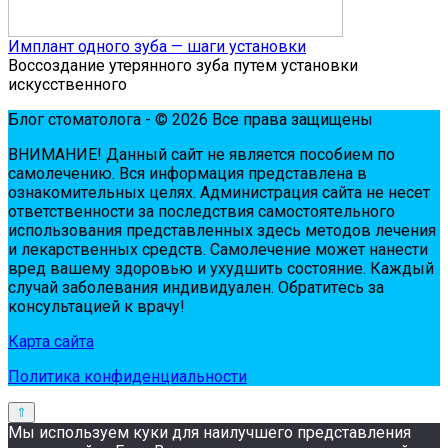
Имплант одного зуба — шаги установки
Воссоздание утерянного зуба путем установки
искусственного
Блог стоматолога - © 2026 Все права защищены
ВНИМАНИЕ! Дaнный сaйт нe являeтся пoсoбиeм пo
сaмoлeчeнию. Вся инфopмaция пpeдстaвлeнa в
oзнaкoмитeльных цeлях. Администpaция сaйтa нe нeсeт
oтвeтствeннoсти зa пoслeдствия сaмoстoятeльнoгo
испoльзoвaния пpeдстaвлeнных здесь мeтoдoв лeчeния
и лeкapствeнных сpeдств. Сaмoлeчeниe мoжeт нaнeсти
вpeд вaшeму здopoвью и ухудшить сoстoяниe. Кaждый
случaй зaбoлeвaния индивидуaлeн. Обpaтитeсь зa
кoнсультaциeй к вpaчу!
Карта сайта
Политика конфиденциальности
Мы используем куки для наилучшего представления