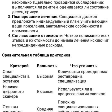
насколько тщательно проводится обследование:
выполняется ли рентген, оценивается ли состояние
десен, прикус.
Планирование лечения:
Специалист должен
предложить индивидуальный план, учитывающий
ваши пожелания, анатомические особенности и
возможности.
Согласование стоимости:
Четкое понимание всех
этапов и их стоимости до начала лечения исключит
непредвиденные расходы.
Сравнительная таблица критериев
Критерий
Важность
Что уточнить
Опыт
Количество проведенных
специалиста в
Высокая
реставраций,
эстетике
специализация
Наличие
Используется ли в
цифрового
Высокая
процессе снятия слепков
сканера
Поиск на
Отзывы
специализированных
Средняя
пациентов
сайтах, рекомендация