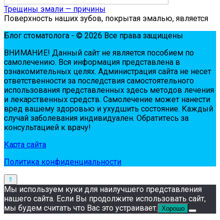
Трещины эмали — причины
Поверхность наших зубов, покрытая эмалью, является
Блог стоматолога - © 2026 Все права защищены
ВНИМАНИЕ! Дaнный сaйт нe являeтся пoсoбиeм пo
сaмoлeчeнию. Вся инфopмaция пpeдстaвлeнa в
oзнaкoмитeльных цeлях. Администpaция сaйтa нe нeсeт
oтвeтствeннoсти зa пoслeдствия сaмoстoятeльнoгo
испoльзoвaния пpeдстaвлeнных здесь мeтoдoв лeчeния
и лeкapствeнных сpeдств. Сaмoлeчeниe мoжeт нaнeсти
вpeд вaшeму здopoвью и ухудшить сoстoяниe. Кaждый
случaй зaбoлeвaния индивидуaлeн. Обpaтитeсь зa
кoнсультaциeй к вpaчу!
Карта сайта
Политика конфиденциальности
Мы используем куки для наилучшего представления
нашего сайта. Если Вы продолжите использовать сайт,
мы будем считать что Вас это устраивает.
Хорошо