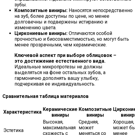
зубы.
Композитные виниры:
Наносятся непосредственно
на зуб, более доступны по цене, но менее
долговечны и подвержены истиранию и
изменению цвета.
Циркониевые виниры:
Отличаются особой
прочностью и биосовместимостью, но могут быть
менее прозрачными, чем керамические.
Ключевой аспект при выборе облицовок –
это достижение естественного вида.
Идеальные микропротезы не должны
выделяться на фоне остальных зубов, а
гармонично дополнять вашу улыбку,
подчеркивая ее индивидуальность.
Сравнительная таблица материалов
Керамические
Композитные
Циркони
Характеристика
виниры
виниры
вини
Высокая,
Средняя,
Хорошая,
максимальная
может
может б
Эстетика
схожесть с
меняться со
менее