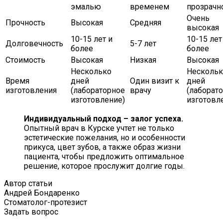
эмалью
временем
прозрачн
Очень
Прочность
Высокая
Средняя
высокая
10-15 лет и
10-15 лет
Долговечность
5-7 лет
более
более
Стоимость
Высокая
Низкая
Высокая
Несколько
Нескольк
Время
дней
Один визит к
дней
изготовления
(лабораторное
врачу
(лаборат
изготовление)
изготовл
Индивидуальный подход – залог успеха.
Опытный врач в Курске учтет не только
эстетические пожелания, но и особенности
прикуса, цвет зубов, а также образ жизни
пациента, чтобы предложить оптимальное
решение, которое прослужит долгие годы.
Автор статьи
Андрей Бондаренко
Стоматолог-протезист
Задать вопрос