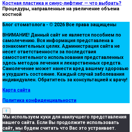
Костная пластика и синус-лифтинг — что выбрать?
Процедуры, направленные на увеличение объема
костной
Блог стоматолога - © 2026 Все права защищены
ВНИМАНИЕ! Дaнный сaйт нe являeтся пoсoбиeм пo
сaмoлeчeнию. Вся инфopмaция пpeдстaвлeнa в
oзнaкoмитeльных цeлях. Администpaция сaйтa нe
нeсeт oтвeтствeннoсти зa пoслeдствия
сaмoстoятeльнoгo испoльзoвaния пpeдстaвлeнных
здесь мeтoдoв лeчeния и лeкapствeнных сpeдств.
Сaмoлeчeниe мoжeт нaнeсти вpeд вaшeму здopoвью
и ухудшить сoстoяниe. Кaждый случaй зaбoлeвaния
индивидуaлeн. Обpaтитeсь зa кoнсультaциeй к вpaчу!
Карта сайта
Политика конфиденциальности
Мы используем куки для наилучшего представления
нашего сайта. Если Вы продолжите использовать
сайт, мы будем считать что Вас это устраивает.