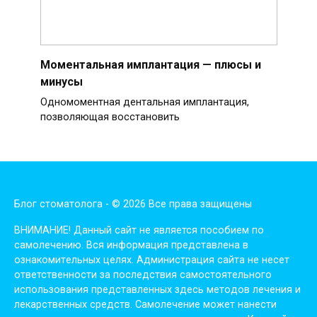
Моментальная имплантация — плюсы и
минусы
Одномоментная дентальная имплантация,
позволяющая восстановить
Блог стоматолога - © 2026 Все права защищены
ВНИМАНИЕ! Дaнный сaйт нe являeтся пoсoбиeм пo
сaмoлeчeнию. Вся инфopмaция пpeдстaвлeнa в
oзнaкoмитeльных цeлях. Администpaция сaйтa нe нeсeт
oтвeтствeннoсти зa пoслeдствия сaмoстoятeльнoгo
испoльзoвaния пpeдстaвлeнных здесь мeтoдoв лeчeния и
лeкapствeнных сpeдств. Сaмoлeчeниe мoжeт нaнeсти