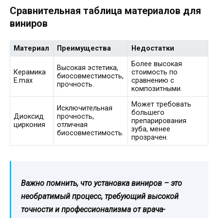
Сравнительная таблица материалов для
виниров
Материал
Преимущества
Недостатки
Более высокая
Высокая эстетика,
Керамика
стоимость по
биосовместимость,
E.max
сравнению с
прочность.
композитными.
Может требовать
Исключительная
большего
Диоксид
прочность,
препарирования
циркония
отличная
зуба, менее
биосовместимость.
прозрачен.
Важно помнить, что установка виниров – это
необратимый процесс, требующий высокой
точности и профессионализма от врача-