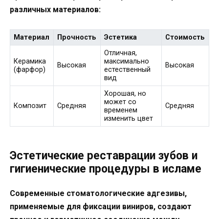
различных материалов:
Материал
Прочность
Эстетика
Стоимость
Отличная,
Керамика
максимально
Высокая
Высокая
(фарфор)
естественный
вид
Хорошая, но
может со
Композит
Средняя
Средняя
временем
изменить цвет
Эстетические реставрации зубов и
гигиенические процедуры в исламе
Современные стоматологические адгезивы,
применяемые для фиксации виниров, создают