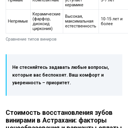
Прямые
Композитные
уступает
3-7 лет
керамике
Керамические
Высокая,
(фарфор,
10-15 лет и
Непрямые
максимальная
диоксид
более
естественность
циркония)
Сравнение типов виниров
Не стесняйтесь задавать любые вопросы,
которые вас беспокоят. Ваш комфорт и
уверенность – приоритет.
Стоимость восстановления зубов
винирами в Астрахани: факторы