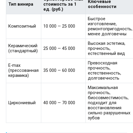
Ключевые
Тип винира
стоимость за 1
особенности
ед. (руб.)
Быстрое
изготовление,
Композитный
10 000 — 25 000
ремонтопригодность,
менее долговечны
Высокая эстетика,
Керамический
25 000 — 45 000
прочность,
(стандартный)
естественный вид
Превосходная
E-max
прочность,
(прессованная
35 000 — 60 000
естественность,
керамика)
долговечность
Максимальная
прочность,
биосовместимость,
Циркониевый
40 000 — 70 000
подходит для
восстановления
сильно разрушенных
зубов