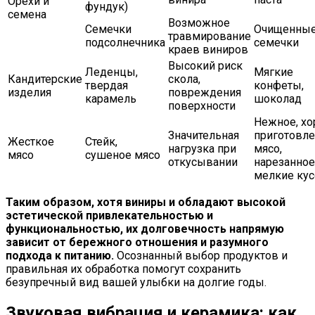
Орехи и
фундук)
семена
Возможное
Семечки
Очищенны
травмирование
подсолнечника
семечки
краев виниров
Высокий риск
Леденцы,
Мягкие
Кандитерские
скола,
твердая
конфеты,
изделия
повреждения
карамель
шоколад
поверхности
Нежное, х
Значительная
приготовл
Жесткое
Стейк,
нагрузка при
мясо,
мясо
сушеное мясо
откусывании
нарезанное
мелкие кус
Таким образом, хотя виниры и обладают высокой
эстетической привлекательностью и
функциональностью, их долговечность напрямую
зависит от бережного отношения и разумного
подхода к питанию.
Осознанный выбор продуктов и
правильная их обработка помогут сохранить
безупречный вид вашей улыбки на долгие годы.
Звуковая вибрация и керамика: как