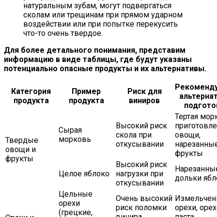
натуральным зубам, могут подвергаться
сколам или трещинам при прямом ударном
воздействии или при попытке перекусить
что-то очень твердое.
Для более детального понимания, представим
информацию в виде таблицы, где будут указаны
потенциально опасные продукты и их альтернативы.
Рекоменд
Категория
Пример
Риск для
альтернат
продукта
продукта
виниров
подгото
Тертая мор
Высокий риск
приготовл
Сырая
скола при
овощи,
морковь
Твердые
откусывании
нарезанны
овощи и
фрукты
фрукты
Высокий риск
Нарезанны
Целое яблоко
нагрузки при
дольки ябл
откусывании
Цельные
Очень высокий
Измельчен
орехи
риск поломки
орехи, оре
(грецкие,
винира
паста