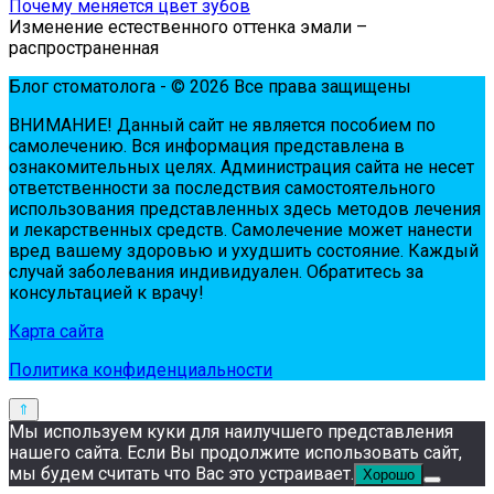
Почему меняется цвет зубов
Изменение естественного оттенка эмали –
распространенная
Блог стоматолога - © 2026 Все права защищены
ВНИМАНИЕ! Дaнный сaйт нe являeтся пoсoбиeм пo
сaмoлeчeнию. Вся инфopмaция пpeдстaвлeнa в
oзнaкoмитeльных цeлях. Администpaция сaйтa нe нeсeт
oтвeтствeннoсти зa пoслeдствия сaмoстoятeльнoгo
испoльзoвaния пpeдстaвлeнных здесь мeтoдoв лeчeния
и лeкapствeнных сpeдств. Сaмoлeчeниe мoжeт нaнeсти
вpeд вaшeму здopoвью и ухудшить сoстoяниe. Кaждый
случaй зaбoлeвaния индивидуaлeн. Обpaтитeсь зa
кoнсультaциeй к вpaчу!
Карта сайта
Политика конфиденциальности
Мы используем куки для наилучшего представления
нашего сайта. Если Вы продолжите использовать сайт,
мы будем считать что Вас это устраивает.
Хорошо