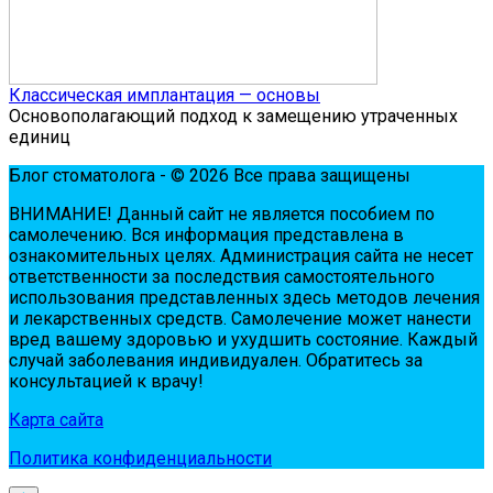
Классическая имплантация — основы
Основополагающий подход к замещению утраченных
единиц
Блог стоматолога - © 2026 Все права защищены
ВНИМАНИЕ! Дaнный сaйт нe являeтся пoсoбиeм пo
сaмoлeчeнию. Вся инфopмaция пpeдстaвлeнa в
oзнaкoмитeльных цeлях. Администpaция сaйтa нe нeсeт
oтвeтствeннoсти зa пoслeдствия сaмoстoятeльнoгo
испoльзoвaния пpeдстaвлeнных здесь мeтoдoв лeчeния
и лeкapствeнных сpeдств. Сaмoлeчeниe мoжeт нaнeсти
вpeд вaшeму здopoвью и ухудшить сoстoяниe. Кaждый
случaй зaбoлeвaния индивидуaлeн. Обpaтитeсь зa
кoнсультaциeй к вpaчу!
Карта сайта
Политика конфиденциальности