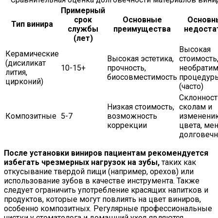
Примерный
срок
Основные
Основн
Тип винира
службы
преимущества
недоста
(лет)
Высокая
Керамические
Высокая эстетика,
стоимость
(дисиликат
10-15+
прочность,
необратим
лития,
биосовместимость
процедур
цирконий)
(часто)
Склонност
Низкая стоимость,
сколам и
Композитные
5-7
возможность
изменени
коррекции
цвета, ме
долговеч
После установки виниров пациентам рекомендуется
избегать чрезмерных нагрузок на зубы,
таких как
откусывание твердой пищи (например, орехов) или
использование зубов в качестве инструмента. Также
следует ограничить употребление красящих напитков и
продуктов, которые могут повлиять на цвет виниров,
особенно композитных. Регулярные профессиональные
чистки у стоматолога и домашний уход являются