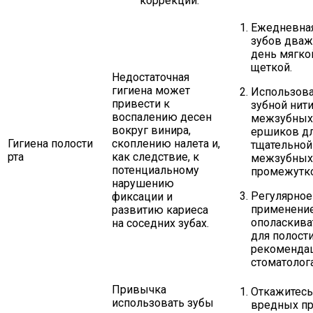
коррекции.
Ежедневная
зубов два
день мягко
щеткой.
Недостаточная
гигиена может
Использов
привести к
зубной нити
воспалению десен
межзубных
вокруг винира,
ершиков д
Гигиена полости
скоплению налета и,
тщательной
рта
как следствие, к
межзубных
потенциальному
промежутк
нарушению
Регулярное
фиксации и
применени
развитию кариеса
ополаскива
на соседних зубах.
для полости
рекоменда
стоматолога
Привычка
Откажитесь
использовать зубы
вредных пр