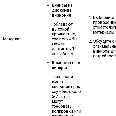
Виниры из
диоксида
циркония
Выбирайте
проверенн
: обладают
стоматолог
высокой
материалы.
прочностью,
Материал
срок службы
Обсудите с
может
оптимальны
достигать 15
виниров дл
лет и более.
потребносте
Композитные
виниры
: как правило,
имеют
меньший срок
службы, около
5-7 лет, и
могут
требовать
полировки или