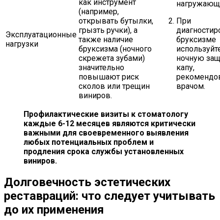
как инструмент
нагружающи
(например,
открывать бутылки,
При
грызть ручки), а
диагностир
Эксплуатационные
также наличие
бруксизме
нагрузки
бруксизма (ночного
используйт
скрежета зубами)
ночную за
значительно
капу,
повышают риск
рекомендо
сколов или трещин
врачом.
виниров.
Профилактические визиты к стоматологу
каждые 6-12 месяцев являются критически
важными для своевременного выявления
любых потенциальных проблем и
продления срока службы установленных
виниров.
Долговечность эстетических
реставраций: что следует учитывать
до их применения