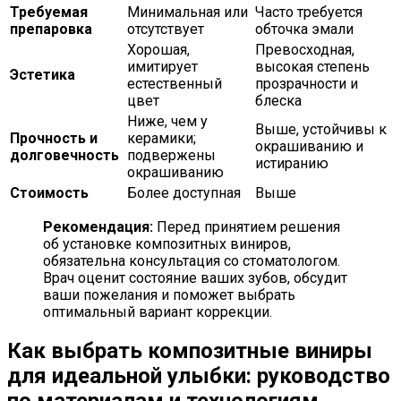
Требуемая
Минимальная или
Часто требуется
препаровка
отсутствует
обточка эмали
Хорошая,
Превосходная,
имитирует
высокая степень
Эстетика
естественный
прозрачности и
цвет
блеска
Ниже, чем у
Выше, устойчивы к
Прочность и
керамики;
окрашиванию и
долговечность
подвержены
истиранию
окрашиванию
Стоимость
Более доступная
Выше
Рекомендация:
Перед принятием решения
об установке композитных виниров,
обязательна консультация со стоматологом.
Врач оценит состояние ваших зубов, обсудит
ваши пожелания и поможет выбрать
оптимальный вариант коррекции.
Как выбрать композитные виниры
для идеальной улыбки: руководство
по материалам и технологиям