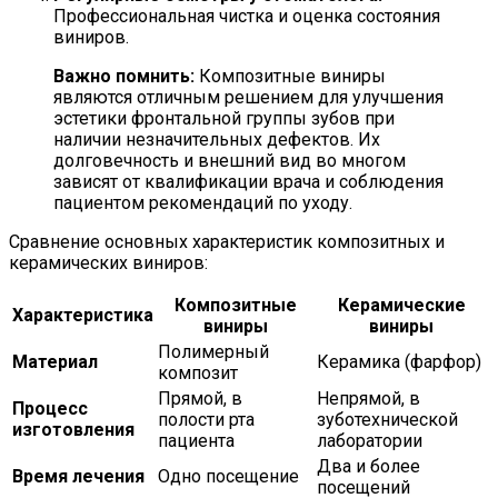
Профессиональная чистка и оценка состояния
виниров.
Важно помнить:
Композитные виниры
являются отличным решением для улучшения
эстетики фронтальной группы зубов при
наличии незначительных дефектов. Их
долговечность и внешний вид во многом
зависят от квалификации врача и соблюдения
пациентом рекомендаций по уходу.
Сравнение основных характеристик композитных и
керамических виниров:
Композитные
Керамические
Характеристика
виниры
виниры
Полимерный
Материал
Керамика (фарфор)
композит
Прямой, в
Непрямой, в
Процесс
полости рта
зуботехнической
изготовления
пациента
лаборатории
Два и более
Время лечения
Одно посещение
посещений