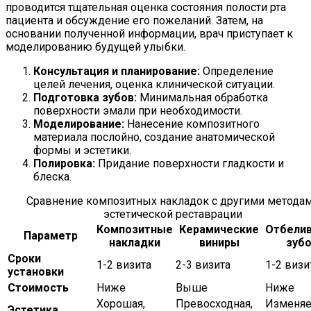
проводится тщательная оценка состояния полости рта
пациента и обсуждение его пожеланий. Затем, на
основании полученной информации, врач приступает к
моделированию будущей улыбки.
Консультация и планирование:
Определение
целей лечения, оценка клинической ситуации.
Подготовка зубов:
Минимальная обработка
поверхности эмали при необходимости.
Моделирование:
Нанесение композитного
материала послойно, создание анатомической
формы и эстетики.
Полировка:
Придание поверхности гладкости и
блеска.
Сравнение композитных накладок с другими метода
эстетической реставрации
Композитные
Керамические
Отбели
Параметр
накладки
виниры
зуб
Сроки
1-2 визита
2-3 визита
1-2 визи
установки
Стоимость
Ниже
Выше
Ниже
Хорошая,
Превосходная,
Изменяе
Эстетика