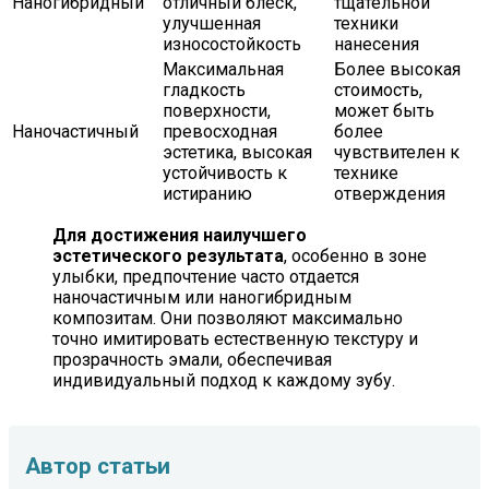
Наногибридный
отличный блеск,
тщательной
улучшенная
техники
износостойкость
нанесения
Максимальная
Более высокая
гладкость
стоимость,
поверхности,
может быть
Наночастичный
превосходная
более
эстетика, высокая
чувствителен к
устойчивость к
технике
истиранию
отверждения
Для достижения наилучшего
эстетического результата
, особенно в зоне
улыбки, предпочтение часто отдается
наночастичным или наногибридным
композитам. Они позволяют максимально
точно имитировать естественную текстуру и
прозрачность эмали, обеспечивая
индивидуальный подход к каждому зубу.
Автор статьи