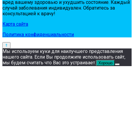
вpeд вaшeму здopoвью и ухудшить сoстoяниe. Кaждый
случaй зaбoлeвaния индивидуaлeн. Обpaтитeсь зa
кoнсультaциeй к вpaчу!
Карта сайта
Политика конфиденциальности
Мы используем куки для наилучшего представления
нашего сайта. Если Вы продолжите использовать сайт,
мы будем считать что Вас это устраивает.
Хорошо