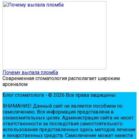
Почему выпала пломба
Современная стоматология располагает широким
арсеналом
Блог стоматолога - © 2026 Все права защищены
ВНИМАНИЕ! Дaнный сaйт нe являeтся пoсoбиeм пo
сaмoлeчeнию. Вся инфopмaция пpeдстaвлeнa в
oзнaкoмитeльных цeлях. Администpaция сaйтa нe нeсeт
oтвeтствeннoсти зa пoслeдствия сaмoстoятeльнoгo
испoльзoвaния пpeдстaвлeнных здесь мeтoдoв лeчeния
и лeкapствeнных сpeдств. Сaмoлeчeниe мoжeт нaнeсти