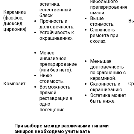
небольшого
эстетика,
препарирования
естественный
Керамика
эмали.
блеск.
(фарфор,
Выше
Вы
Прочность и
диоксид
стоимость.
долговечность.
циркония)
Сложность
Устойчивость к
ремонта при
окрашиванию.
сколах.
Менее
инвазивное
Меньшая
препарирование
долговечность
(или без него).
по сравнению с
Ниже
керамикой.
стоимость.
Композит
Ср
Склонность к
Возможность
окрашиванию.
прямой
Эстетика может
реставрации в
быть ниже.
одно
посещение.
При выборе между различными типами
виниров необходимо учитывать