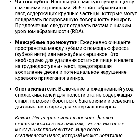
Чистка зубов:
Используйте мягкую зубную щетку
с мелкими ворсинками. Избегайте абразивных
паст, содержащих крупные частицы, которые могут
поцарапать полированную поверхность виниров.
Предпочтение следует отдавать пастам с низким
уровнем абразивности (RDA).
Межзубные промежутки:
Ежедневно очищайте
пространства между зубами с помощью флосса
(зубной нити) или межзубных ершиков. Это
необходимо для удаления остатков пищи и налета
из труднодоступных мест, предотвращая
воспаление десен и потенциальное нарушение
краевого прилегания винира.
Ополаскиватели:
Включение в ежедневный уход
ополаскивателей для полости рта, не содержащих
спирт, поможет бороться с бактериями и освежить
дыхание, не повреждая материал виниров.
Важно: Регулярное использование флосса
является критически важным, так как именно в
межзубных промежутках чаще всего
скапливается налет, который может негативно