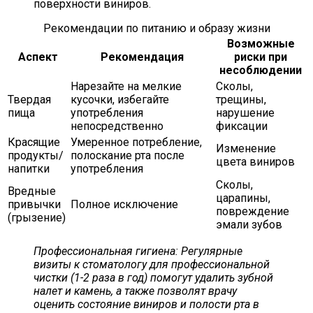
поверхности виниров.
Рекомендации по питанию и образу жизни
Возможные
Аспект
Рекомендация
риски при
несоблюдении
Нарезайте на мелкие
Сколы,
Твердая
кусочки, избегайте
трещины,
пища
употребления
нарушение
непосредственно
фиксации
Красящие
Умеренное потребление,
Изменение
продукты/
полоскание рта после
цвета виниров
напитки
употребления
Сколы,
Вредные
царапины,
привычки
Полное исключение
повреждение
(грызение)
эмали зубов
Профессиональная гигиена: Регулярные
визиты к стоматологу для профессиональной
чистки (1-2 раза в год) помогут удалить зубной
налет и камень, а также позволят врачу
оценить состояние виниров и полости рта в