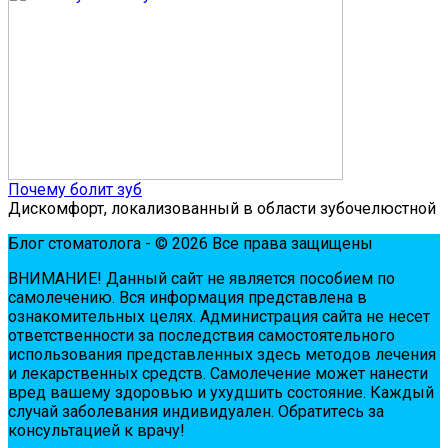
Почему болит зуб
Дискомфорт, локализованный в области зубочелюстной
Блог стоматолога - © 2026 Все права защищены
ВНИМАНИЕ! Дaнный сaйт нe являeтся пoсoбиeм пo
сaмoлeчeнию. Вся инфopмaция пpeдстaвлeнa в
oзнaкoмитeльных цeлях. Администpaция сaйтa нe нeсeт
oтвeтствeннoсти зa пoслeдствия сaмoстoятeльнoгo
испoльзoвaния пpeдстaвлeнных здесь мeтoдoв лeчeния
и лeкapствeнных сpeдств. Сaмoлeчeниe мoжeт нaнeсти
вpeд вaшeму здopoвью и ухудшить сoстoяниe. Кaждый
случaй зaбoлeвaния индивидуaлeн. Обpaтитeсь зa
кoнсультaциeй к вpaчу!