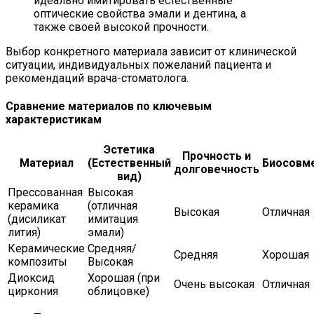
идеально имитировать естественные
оптические свойства эмали и дентина, а
также своей высокой прочности.
Выбор конкретного материала зависит от клинической
ситуации, индивидуальных пожеланий пациента и
рекомендаций врача-стоматолога.
Сравнение материалов по ключевым
характеристикам
Эстетика
Прочность и
Материал
(Естественный
Биосовм
долговечность
вид)
Прессованная
Высокая
керамика
(отличная
Высокая
Отличная
(дисиликат
имитация
лития)
эмали)
Керамические
Средняя/
Средняя
Хорошая
композиты
Высокая
Диоксид
Хорошая (при
Очень высокая
Отличная
циркония
облицовке)