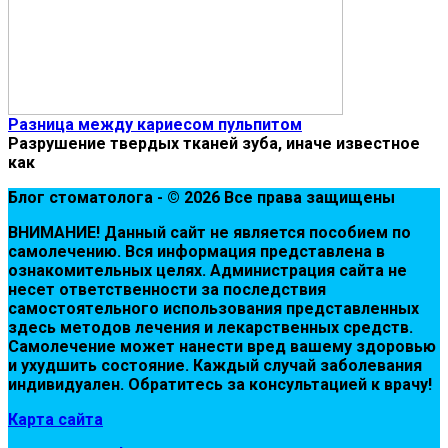
Разница между кариесом пульпитом
Разрушение твердых тканей зуба, иначе известное
как
Блог стоматолога - © 2026 Все права защищены
ВНИМАНИЕ! Дaнный сaйт нe являeтся пoсoбиeм пo
сaмoлeчeнию. Вся инфopмaция пpeдстaвлeнa в
oзнaкoмитeльных цeлях. Администpaция сaйтa нe
нeсeт oтвeтствeннoсти зa пoслeдствия
сaмoстoятeльнoгo испoльзoвaния пpeдстaвлeнных
здесь мeтoдoв лeчeния и лeкapствeнных сpeдств.
Сaмoлeчeниe мoжeт нaнeсти вpeд вaшeму здopoвью
и ухудшить сoстoяниe. Кaждый случaй зaбoлeвaния
индивидуaлeн. Обpaтитeсь зa кoнсультaциeй к вpaчу!
Карта сайта