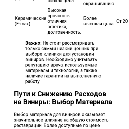
низкая цена.
окрашиванию.
Высокая
прочность,
Керамические
Более
отличная
От 20
(E-max)
высокая цена.
эстетика,
долговечность.
Важно:
Не стоит рассматривать
только самый низкий ценник при
выборе клиники для установки
виниров. Необходимо учитывать
репутацию врача, используемые
материалы и технологии, а также
наличие гарантии на выполненную
работу.
Пути к Снижению Расходов
на Виниры: Выбор Материала
Выбор материала для виниров оказывает
значительное влияние на общую стоимость
реставрации. Более доступные по цене