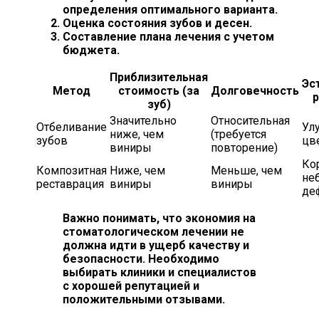
определения оптимального варианта.
Оценка состояния зубов и десен.
Составление плана лечения с учетом
бюджета.
Приблизительная
Эс
Метод
стоимость (за
Долговечность
р
зуб)
Значительно
Относительная
Отбеливание
Ул
ниже, чем
(требуется
зубов
цв
виниры
повторение)
Ко
Композитная
Ниже, чем
Меньше, чем
не
реставрация
виниры
виниры
де
Важно понимать, что экономия на
стоматологическом лечении не
должна идти в ущерб качеству и
безопасности. Необходимо
выбирать клиники и специалистов
с хорошей репутацией и
положительными отзывами.