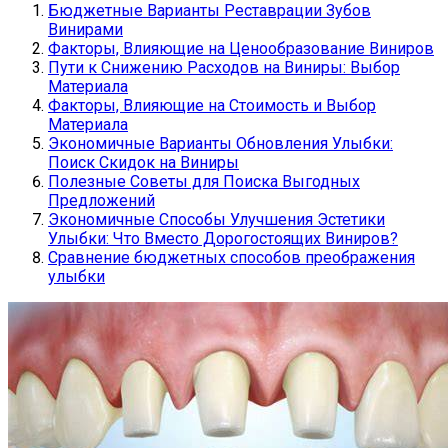
Бюджетные Варианты Реставрации Зубов
Винирами
Факторы, Влияющие на Ценообразование Виниров
Пути к Снижению Расходов на Виниры: Выбор
Материала
Факторы, Влияющие на Стоимость и Выбор
Материала
Экономичные Варианты Обновления Улыбки:
Поиск Скидок на Виниры
Полезные Советы для Поиска Выгодных
Предложений
Экономичные Способы Улучшения Эстетики
Улыбки: Что Вместо Дорогостоящих Виниров?
Сравнение бюджетных способов преображения
улыбки