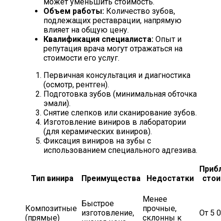
может уменьшить стоимость.
Объем работы:
Количество зубов,
подлежащих реставрации, напрямую
влияет на общую цену.
Квалификация специалиста:
Опыт и
репутация врача могут отражаться на
стоимости его услуг.
Первичная консультация и диагностика
(осмотр, рентген).
Подготовка зубов (минимальная обточка
эмали).
Снятие слепков или сканирование зубов.
Изготовление виниров в лаборатории
(для керамических виниров).
Фиксация виниров на зубы с
использованием специального адгезива.
Приб
Тип винира
Преимущества
Недостатки
стои
Менее
Быстрое
Композитные
прочные,
изготовление,
От 5 
(прямые)
склонны к