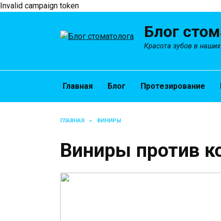
Invalid campaign token
Перейти
Блог стом
к
содержанию
Красота зубов в наших
Главная
Блог
Протезирование
ГЛАВНАЯ
»
ВИНИРЫ
Виниры против к