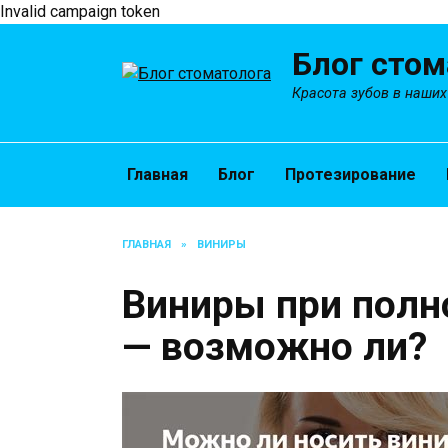
Invalid campaign token
Перейти
Блог стом
к
содержанию
Красота зубов в наших
Главная
Блог
Протезирование
ГЛАВНАЯ
»
ВИНИРЫ
Виниры при полн
— возможно ли?