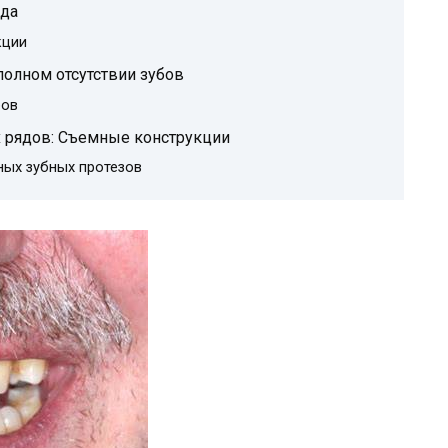
яда
кции
полном отсутствии зубов
бов
 рядов: Съемные конструкции
ых зубных протезов