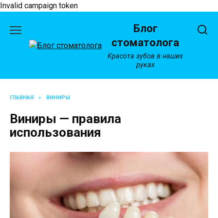
Invalid campaign token
Перейти
Блог
к
содержанию
стоматолога
Красота зубов в наших
руках
ГЛАВНАЯ
»
ВИНИРЫ
Виниры — правила
использования