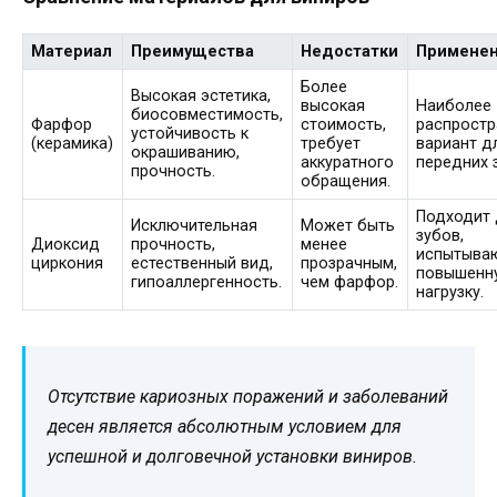
Материал
Преимущества
Недостатки
Примене
Более
Высокая эстетика,
высокая
Наиболее
биосовместимость,
Фарфор
стоимость,
распрост
устойчивость к
(керамика)
требует
вариант д
окрашиванию,
аккуратного
передних 
прочность.
обращения.
Подходит 
Исключительная
Может быть
зубов,
Диоксид
прочность,
менее
испытыва
циркония
естественный вид,
прозрачным,
повышенн
гипоаллергенность.
чем фарфор.
нагрузку.
Отсутствие кариозных поражений и заболеваний
десен является абсолютным условием для
успешной и долговечной установки виниров.