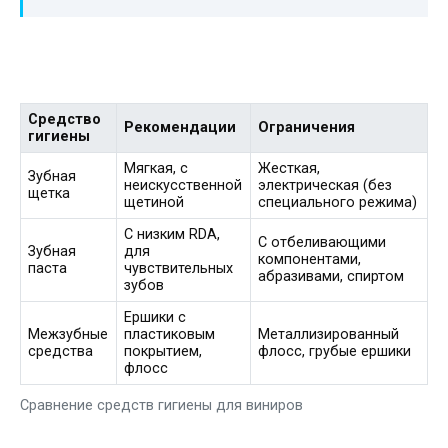
Средство
Рекомендации
Ограничения
гигиены
Мягкая, с
Жесткая,
Зубная
неискусственной
электрическая (без
щетка
щетиной
специального режима)
С низким RDA,
С отбеливающими
Зубная
для
компонентами,
паста
чувствительных
абразивами, спиртом
зубов
Ершики с
Межзубные
пластиковым
Металлизированный
средства
покрытием,
флосс, грубые ершики
флосс
Сравнение средств гигиены для виниров