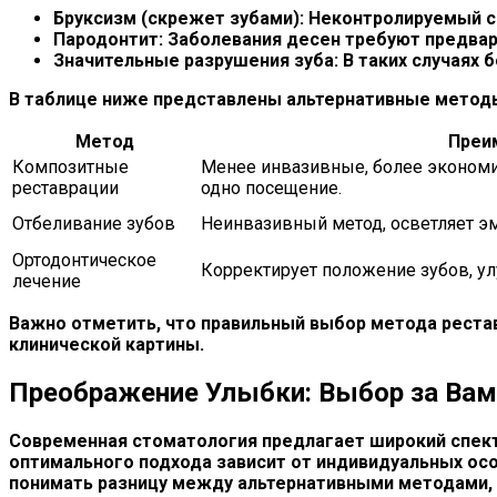
Бруксизм (скрежет зубами):
Неконтролируемый ск
Пародонтит:
Заболевания десен требуют предвар
Значительные разрушения зуба:
В таких случаях 
В таблице ниже представлены альтернативные методы
Метод
Преи
Композитные
Менее инвазивные, более экономи
реставрации
одно посещение.
Отбеливание зубов
Неинвазивный метод, осветляет эм
Ортодонтическое
Корректирует положение зубов, улу
лечение
Важно отметить, что правильный выбор метода рестав
клинической картины.
Преображение Улыбки: Выбор за Вам
Современная стоматология предлагает широкий спектр
оптимального подхода зависит от индивидуальных ос
понимать разницу между альтернативными методами, 