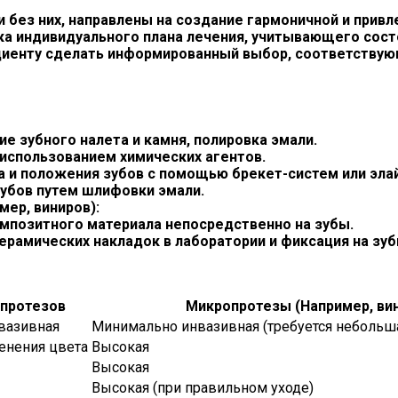
 и без них, направлены на создание гармоничной и при
ка индивидуального плана лечения, учитывающего состо
циенту сделать информированный выбор, соответствую
е зубного налета и камня, полировка эмали.
использованием химических агентов.
а и положения зубов с помощью брекет-систем или эла
убов путем шлифовки эмали.
ер, виниров):
мпозитного материала непосредственно на зубы.
ерамических накладок в лаборатории и фиксация на зуб
протезов
Микропротезы (Например, ви
вазивная
Минимально инвазивная (требуется небольша
менения цвета
Высокая
Высокая
Высокая (при правильном уходе)