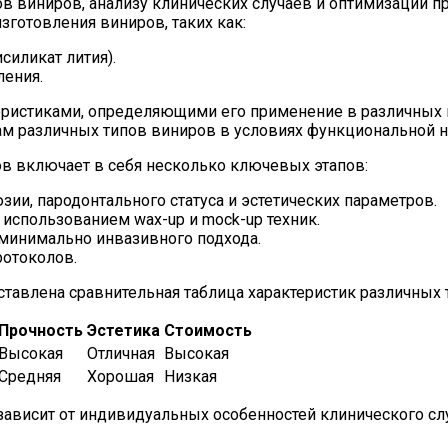
 виниров, анализу клинических случаев и оптимизации пр
зготовления виниров, таких как:
иликат лития).
ления.
ристиками, определяющими его применение в различных к
ам различных типов виниров в условиях функциональной н
в включает в себя несколько ключевых этапов:
ии, пародонтального статуса и эстетических параметров.
использованием wax-up и mock-up техник.
минимально инвазивного подхода.
ротоколов.
ставлена сравнительная таблица характеристик различных 
Прочность
Эстетика
Стоимость
Высокая
Отличная
Высокая
Средняя
Хорошая
Низкая
ависит от индивидуальных особенностей клинического сл