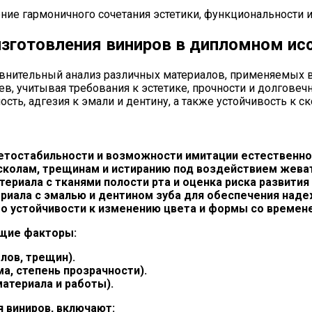
ие гармоничного сочетания эстетики, функциональности и
зготовления виниров в дипломном ис
внительный анализ различных материалов, применяемых в
в, учитывая требования к эстетике, прочности и долговеч
сть, адгезия к эмали и дентину, а также устойчивость к с
етостабильности и возможности имитации естественной
сколам, трещинам и истиранию под воздействием жева
ериала с тканями полости рта и оценка риска развития
иала с эмалью и дентином зуба для обеспечения наде
го устойчивости к изменению цвета и формы со времен
щие факторы:
лов, трещин).
а, степень прозрачности).
атериала и работы).
 виниров, включают: