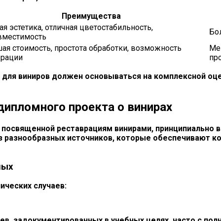
Преимущества
я эстетика, отличная цветостабильность,
Бо
вместимость
ая стоимость, простота обработки, возможность
Ме
врации
пр
 для виниров должен основываться на комплексной оце
дипломного проекта о винирах
 посвященной реставрациям винирами, принципиально 
з разнообразных источников, которые обеспечивают к
ных
ических случаев:
ев, задокументированных в учебных целях, часто с по