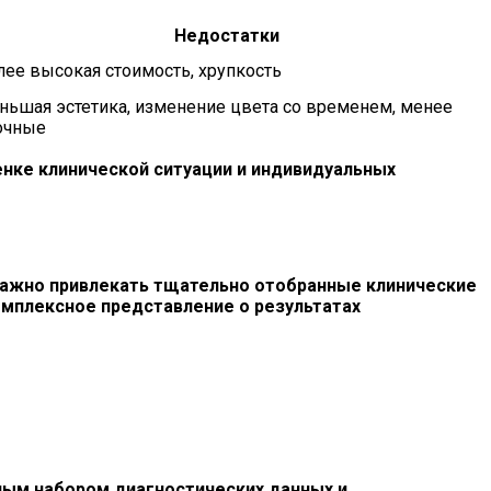
Недостатки
лее высокая стоимость, хрупкость
ньшая эстетика, изменение цвета со временем, менее
очные
нке клинической ситуации и индивидуальных
важно привлекать тщательно отобранные клинические
омплексное представление о результатах
лным набором диагностических данных и