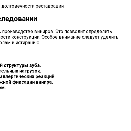
 долговечности реставрации.
следовании
 производстве виниров. Это позволит определить
ности конструкции. Особое внимание следует уделить
колам и истиранию.
 структуры зуба.
тельных нагрузок.
 аллергических реакций.
жной фиксации винира.
ем.