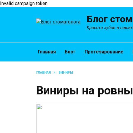
Invalid campaign token
Перейти
Блог стом
к
содержанию
Красота зубов в наших
Главная
Блог
Протезирование
ГЛАВНАЯ
»
ВИНИРЫ
Виниры на ровны