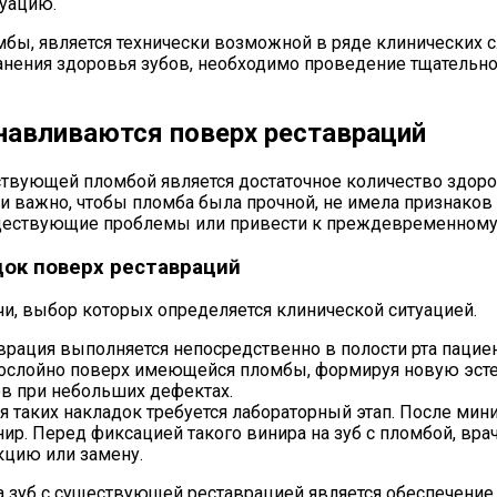
туацию.
бы, является технически возможной в ряде клинических с
хранения здоровья зубов, необходимо проведение тщательн
навливаются поверх реставраций
ствующей пломбой является достаточное количество здо
 важно, чтобы пломба была прочной, не имела признаков в
существующие проблемы или привести к преждевременному
док поверх реставраций
, выбор которых определяется клинической ситуацией.
аврация выполняется непосредственно в полости рта пац
послойно поверх имеющейся пломбы, формируя новую эсте
ов при небольших дефектах.
 таких накладок требуется лабораторный этап. После мини
р. Перед фиксацией такого винира на зуб с пломбой, вра
кцию или замену.
 зуб с существующей реставрацией является обеспечение