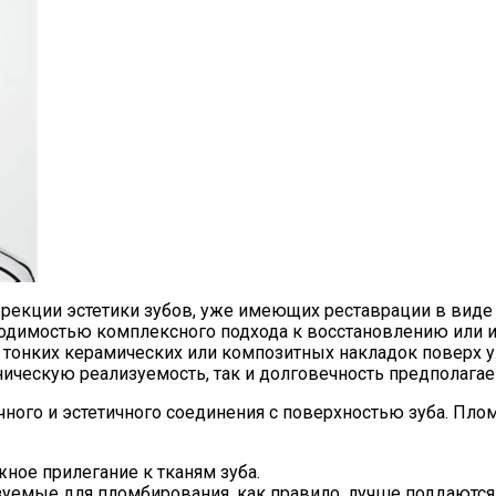
рекции эстетики зубов, уже имеющих реставрации в виде 
ходимостью комплексного подхода к восстановлению или и
я тонких керамических или композитных накладок поверх
хническую реализуемость, так и долговечность предполага
чного и эстетичного соединения с поверхностью зуба. Пл
жное прилегание к тканям зуба.
уемые для пломбирования, как правило, лучше поддаются 