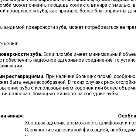
мба может снизить площадь контакта винира с эмалью, вл
й поверхности зуба, как правило, более благоприятны для
сть видимой поверхности зуба, может потребоваться ее пр
решения:
оверхности зуба.
Если пломба имеет минимальный объем 
ют обеспечить надежное адгезивное соединение, то устан
фиксации.
и реставрациями.
При наличии больших пломб, особенно 
жет быть нецелесообразной. В таких случаях риск отслойки
вление зуба с использованием коронок или более объемны
ь выполнена с помощью виниров на соседние зубы.
ки винира
Особен
Хорошая адгезия, возможность шлифовки и пол
Сложности с адгезивной фиксацией, необходим