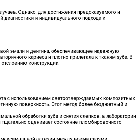
лучаев. Однако, для достижения предсказуемого и
ой диагностики и индивидуального подхода к
ровой эмали и дентина, обеспечивающее надежную
торичного кариеса и плотно прилегала к тканям зуба. В
 отслоению конструкции.
иента с использованием светоотверждаемых композитных
тичную поверхность. Этот метод более бюджетный и
мальной обработки зуба и снятия слепков, в лаборатории
ч тщательно оценивает состояние пломбировочного
 максимальной адгезии между всеми слоями: