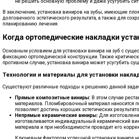
не решить основную проблему и даже усугубить си
В заключение, установка виниров на зубы, имеющие плом
долговечного эстетического результата, а также для со
планированию лечения.
Когда ортопедические накладки уста
Основным условием для установки винира на зуб с суще
фиксацию ортопедической конструкции. Также критически
противном случае, установка винира может усугубить 
Технологии и материалы для установки накла
Существуют различные подходы к решению данной задачи
Прямые композитные виниры:
В этом случае рест
материалов. Пломбировочный материал наносится 
позволяет достичь хороших эстетических результат
Непрямые керамические виниры:
Для изготовления
изготавливается индивидуальный керамический вини
материала и при необходимости проводит его корре
Ключевым фактором успешной установки винира на