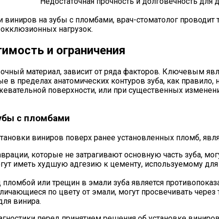
Недостаточная прочность и долговечность для
 виниров на зубы с пломбами, врач-стоматолог проводит
 окклюзионных нагрузок.
тимость и ограничения
ный материал, зависит от ряда факторов. Ключевым являе
в пределах анатомических контуров зуба, как правило, 
жевательной поверхности, или при существенных изменени
убы с пломбами
новки виниров поверх ранее установленных пломб, явля
рации, которые не затрагивают основную часть зуба, мог
ут иметь худшую адгезию к цементу, используемому для 
пломбой или трещин в эмали зуба является противопоказ
личающиеся по цвету от эмали, могут просвечивать через 
для винира.
агностики перед принятием решения об установке виниров