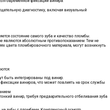
 долговременной фиксации винира.
 тщательную диагностику, включая визуальный
тся состояние самого зуба и качество пломбы.
не являются абсолютным противопоказанием. Тем не
ях цвета пломбировочного материала, могут возникнуть
ются:
ут быть интегрированы под винир.
фиксации виниров, что может повлиять на срок службы
анием.
тонкий винир, требуя предварительного отбеливания зуба
 на зубы с пломбами. Комплексный осмотр,