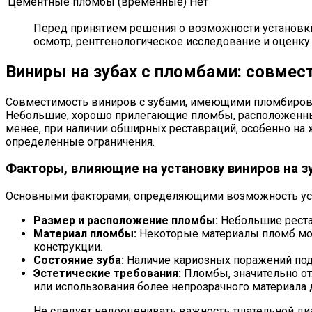
Цементные пломбы (временные)
Нет
Перед принятием решения о возможности установки
осмотр, рентгенологическое исследование и оценку
Виниры на зубах с пломбами: совмес
Совместимость виниров с зубами, имеющими пломбировоч
Небольшие, хорошо прилегающие пломбы, расположенные 
менее, при наличии обширных реставраций, особенно на 
определенные ограничения.
Факторы, влияющие на установку виниров на з
Основными факторами, определяющими возможность уста
Размер и расположение пломбы:
Небольшие рестав
Материал пломбы:
Некоторые материалы пломб мог
конструкции.
Состояние зуба:
Наличие кариозных поражений под 
Эстетические требования:
Пломбы, значительно от
или использования более непрозрачного материала 
Не следует недооценивать важность тщательной ди