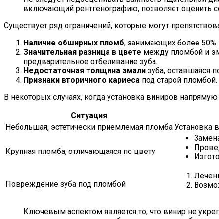
включающий рентгенографию, позволяет оценить со
Существует ряд ограничений, которые могут препятствова
Наличие обширных пломб
, занимающих более 50% 
Значительная разница в цвете
между пломбой и эма
предварительное отбеливание зуба.
Недостаточная толщина эмали
зуба, оставшаяся п
Признаки вторичного кариеса
под старой пломбой.
В некоторых случаях, когда установка виниров напряму
Ситуация
Небольшая, эстетически приемлемая пломба
Установка 
Замена
Прове
Крупная пломба, отличающаяся по цвету
Изгот
Лечени
Повреждение зуба под пломбой
Возмож
Ключевым аспектом является то, что винир не укреп