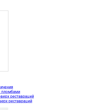
ничения
с пломбами
оверх реставраций
верх реставраций